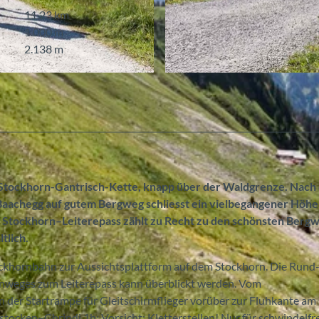
11,23 km
1.000 m
2.138 m
© Stockhornbahn AG
 Stockhorn-Gantrisch-Kette, knapp über der Waldgrenze. Nach
r Baachegg auf gutem Bergweg schliesst ein vielbegangener Hö
g Stockhorn–Leiterepass zählt zu Recht zu den schönsten Berg
tlich.
Stockhornbahn zur Aussichtsplattform auf dem Stockhorn. Die Rund
öhenweges zum Leiterepass kann überblickt werden. Vom
der Startrampe für Gleitschirmflieger vorüber zur Fluhkante am
tocken–Chrindi 1h; Vorsicht: Kletterstellen! Nur für schwindelfre