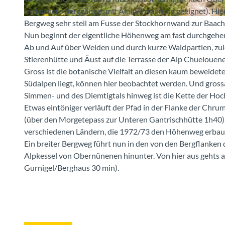
trittsichere Berggänger mit Alpin-Erfahrung geeignet). H
Bergweg sehr steil am Fusse der Stockhornwand zur Baach
© Stockhornbahn AG
Nun beginnt der eigentliche Höhenweg am fast durchgehen
Ab und Auf über Weiden und durch kurze Waldpartien, zul
Stierenhütte und Äust auf die Terrasse der Alp Chuelouene
Gross ist die botanische Vielfalt an diesen kaum beweidet
Südalpen liegt, können hier beobachtet werden. Und grossar
Simmen- und des Diemtigtals hinweg ist die Kette der Hoc
Etwas eintöniger verläuft der Pfad in der Flanke der Ch
(über den Morgetepass zur Unteren Gantrischhütte 1h40). E
verschiedenen Ländern, die 1972/73 den Höhenweg erbau
Ein breiter Bergweg führt nun in den von den Bergflanke
Alpkessel von Obernünenen hinunter. Von hier aus gehts 
Gurnigel/Berghaus 30 min).