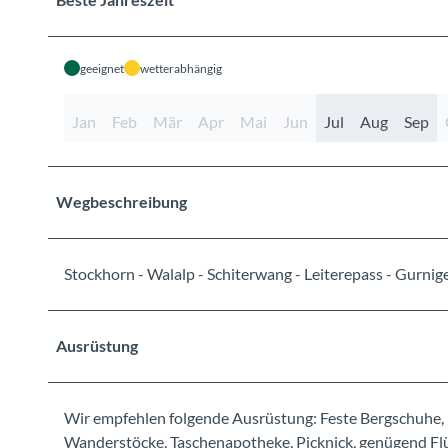
geeignet
wetterabhängig
Jan
Feb
Mär
Apr
Mai
Jun
Jul
Aug
Sep
Wegbeschreibung
Stockhorn - Walalp - Schiterwang - Leiterepass - Gurni
Ausrüstung
Wir empfehlen folgende Ausrüstung: Feste Bergschuhe, 
Wanderstöcke, Taschenapotheke, Picknick, genügend Flüs