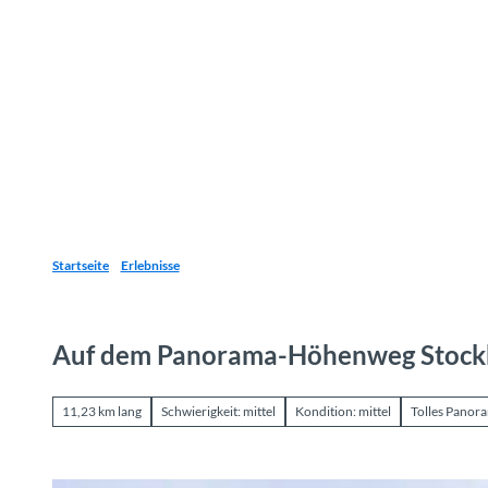
Z
u
Reiseziele
Erlebnisse
Planen
Webca
I
m
I
n
h
a
l
t
Startseite
Erlebnisse
Auf dem Panorama-Höhenweg Stock
11,23 km lang
Schwierigkeit: mittel
Kondition: mittel
Tolles Panor