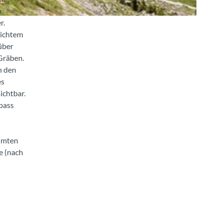
m
r.
eichtem
über
 Gräben.
n den
es
ichtbar.
pass
ahmten
e (nach