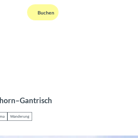
DE
Buchen
ms
nformationen
Suche
horn–Gantrisch
ama
Wanderung