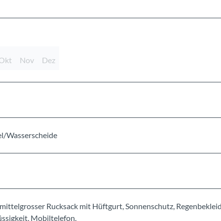
Okt
Nov
Dez
gel/Wasserscheide
mittelgrosser Rucksack mit Hüftgurt, Sonnenschutz, Regenbeklei
sigkeit, Mobiltelefon.