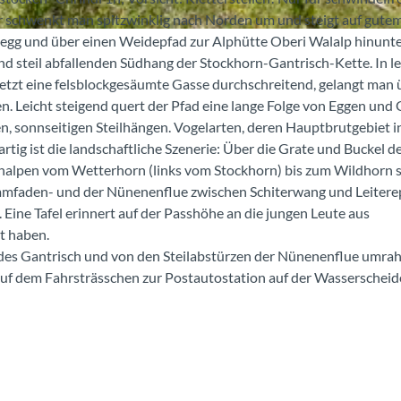
ier schwenkt man spitzwinklig nach Norden um und steigt auf gute
egg und über einen Weidepfad zur Alphütte Oberi Walalp hinunte
d steil abfallenden Südhang der Stockhorn-Gantrisch-Kette. In l
etzt eine felsblockgesäumte Gasse durchschreitend, gelangt man 
n. Leicht steigend quert der Pfad eine lange Folge von Eggen und
en, sonnseitigen Steilhängen. Vogelarten, deren Hauptbrutgebiet i
tig ist die landschaftliche Szenerie: Über die Grate und Buckel d
halpen vom Wetterhorn (links vom Stockhorn) bis zum Wildhorn s
rummfaden- und der Nünenenflue zwischen Schiterwang und Leitere
ine Tafel erinnert auf der Passhöhe an die jungen Leute aus
t haben.
n des Gantrisch und von den Steilabstürzen der Nünenenflue umr
auf dem Fahrsträsschen zur Postautostation auf der Wasserscheid