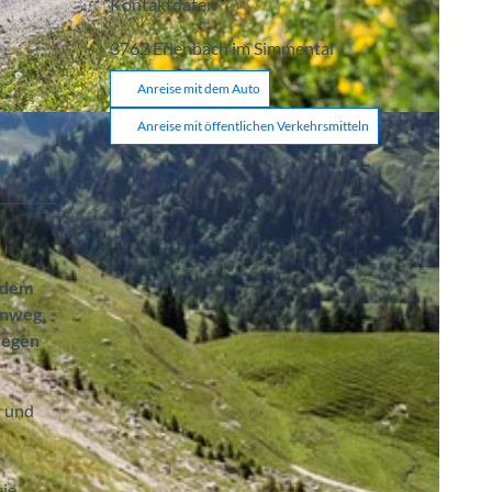
Kontaktdaten
3762
Erlenbach im Simmental
Anreise mit dem Auto
Anreise mit öffentlichen Verkehrsmitteln
 dem
henweg
wegen
- und
ie,