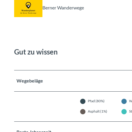
Berner Wanderwege
Gut zu wissen
Wegebeläge
Pfad (80%)
W
Asphalt (1%)
S
Beste Jahreszeit