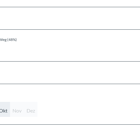
Weg (48%)
Okt
Nov
Dez