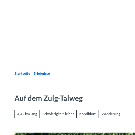
Z
u
Reiseziele
Erlebnisse
Planen
Webca
I
m
I
n
h
a
l
t
Startseite
Erlebnisse
Auf dem Zulg-Talweg
4,42 km lang
Schwierigkeit: leicht
Kondition:
Wanderung