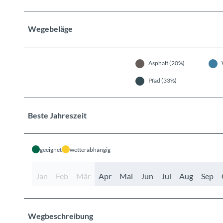
Wegebeläge
Asphalt (20%)
Pfad (33%)
Beste Jahreszeit
geeignet
wetterabhängig
Jan
Feb
Mär
Apr
Mai
Jun
Jul
Aug
Sep
Wegbeschreibung