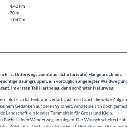
4,42 km
70 m
1.047 m
im Eriz. Unterwegs abenteuerliche (private) Hängebrücklein,
n, prächtige Baumgruppen, ein vorzüglich angelegter Waldweg un
gant. Im ersten Teil Hartbelag, dann schönster Naturweg.
 plötzlich kaffeebraun verfärbt, ist meist auch die wilde Zulg an
 keinem Gedanken auf deren Wildheit, windet sie sich doch gemäc
e Landschaft, ein ideales Tummelfeld für Gross und Klein.
den Baches einen Wanderweg anzulegen. Der Wunsch scheiterte ab
 des Zulglaufes. Nach zwanzigjährigen (!) Bemühungen ist es gelu