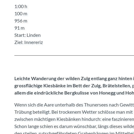
1:00 h
100 m
956 m
91 m
Start: Linden
Ziel: Innereriz
Leichte Wanderung der wilden Zulg entlang ganz hinten 
grossflächige Kiesbänke im Bett der Zulg, Brätelstelle
allem die eindrückliche Bergkulisse von Honegg und Hoh
Wenn sich die Aare unterhalb des Thunersees nach Gewittern
Trübung beteiligt. Bei trockenem Wetter schlösse man mit
zwischen mächtigen Kiesbänken hindurch: eine faszinierend
Schon lange schien es darum wünschbar, längs dieses wil
den steilen, rutschgefährdeten Grabenhängen im Mittelteil