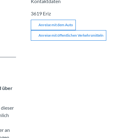
Kontaktdaten
3619
Eriz
Anreise mit dem Auto
Anreise mit öffentlichen Verkehrsmitteln
d über
 dieser
hlich
er an
ngen,