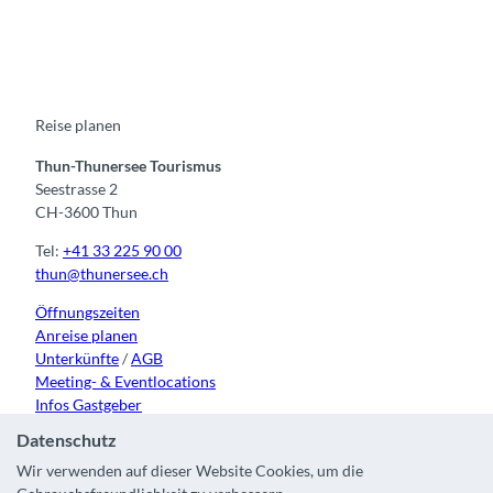
a
o
n
i
i
c
u
s
k
n
e
t
t
t
k
b
u
a
o
e
o
b
g
k
d
o
e
r
I
k
a
n
m
Reise planen
Thun-Thunersee Tourismus
Seestrasse 2
CH-3600 Thun
Tel:
+41 33 225 90 00
thun@thunersee.ch
Öffnungszeiten
Anreise planen
Unterkünfte
/
AGB
Meeting- & Eventlocations
Infos Gastgeber
Datenschutz
Wir verwenden auf dieser Website Cookies, um die