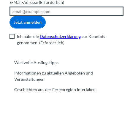
E-Mail-Adresse
(Erforderlich)
Jetzt anmelden
Ich habe die
Datenschutzerklärung
zur Kenntnis
genommen.
(Erforderlich)
Wertvolle Ausflugstipps
Informationen zu aktuellen Angeboten und
Veranstaltungen
Geschichten aus der Ferienregion Interlaken
F
Y
I
t
L