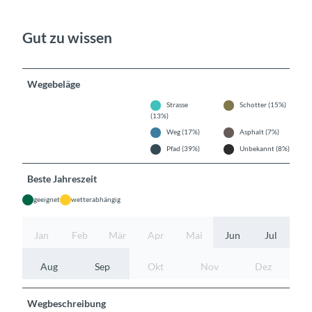
Gut zu wissen
Wegebeläge
Strasse
Schotter (15%)
(13%)
Weg (17%)
Asphalt (7%)
Pfad (39%)
Unbekannt (8%)
Beste Jahreszeit
geeignet
wetterabhängig
Jan
Feb
Mär
Apr
Mai
Jun
Jul
Aug
Sep
Okt
Nov
Dez
Wegbeschreibung