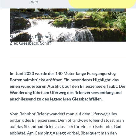
Route
2:00 h
6,42 km
© Fabienne Pfefferli, Berner Wanderwege
© Fabienne Pfefferli, Berner Wanderwege
200 m
200 m
565 m
741 m
176 m
Start: Brienz, Bahnhof
Ziel: Giessbach, Schiff
© Berner Wanderwege
Im Juni 2023 wurde der 140 Meter lange Fussgängersteg
Bottenbalmbrücke eröffnet. Ein besonderes Highlight, das
einen wunderbaren Ausblick auf den Brienzersee erlaubt. Die
Wanderung führt am Uferweg des Brienzersees entlang und
anschliessend zu den legendären Giessbachfällen.
Vom Bahnhof Brienz wandert man auf dem Uferweg alles
entlang des Brienzersees. Dem Strandweg folgend stösst man
auf das Strandbad Brienz, das sich für ein erfrischendes Bad
anbietet. Am Camping Aaregg vorbei, überquert man den