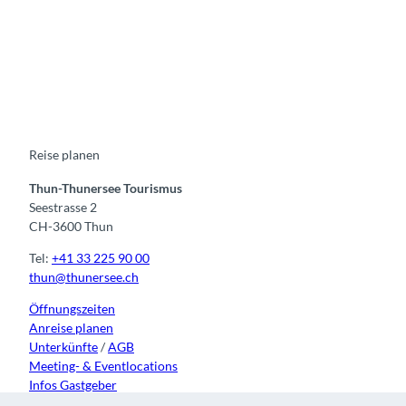
F
Y
I
t
L
a
o
n
i
i
c
u
s
k
n
e
t
t
t
k
b
u
a
o
e
o
b
g
k
d
o
e
r
I
k
a
n
m
Reise planen
Thun-Thunersee Tourismus
Seestrasse 2
CH-3600 Thun
Tel:
+41 33 225 90 00
thun@thunersee.ch
Öffnungszeiten
Anreise planen
Unterkünfte
/
AGB
Meeting- & Eventlocations
Infos Gastgeber