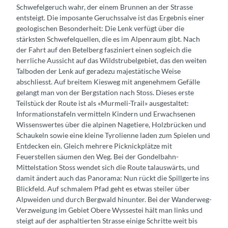
Schwefelgeruch wahr, der einem Brunnen an der Strasse
entsteigt. Die imposante Geruchssalve ist das Ergebnis einer
geologischen Besonderheit: Die Lenk verfügt über die
stärksten Schwefelquellen, die es im Alpenraum gibt. Nach
der Fahrt auf den Betelberg fasziniert einen sogleich die
herrliche Aussicht auf das Wildstrubelgebiet, das den weiten
Talboden der Lenk auf geradezu majestätische Weise
abschliesst. Auf breitem Kiesweg mit angenehmem Gefälle
gelangt man von der Bergstation nach Stoss. Dieses erste
Teilstück der Route ist als «Murmeli-Trail» ausgestaltet:
Informationstafeln vermitteln Kindern und Erwachsenen
Wissenswertes über die alpinen Nagetiere, Holzbrücken und
Schaukeln sowie eine kleine Tyrolienne laden zum Spielen und
Entdecken ein. Gleich mehrere Picknickplätze mit
Feuerstellen säumen den Weg. Bei der Gondelbahn-
Mittelstation Stoss wendet sich die Route talauswärts, und
damit ändert auch das Panorama: Nun rückt die Spillgerte ins
Blickfeld. Auf schmalem Pfad geht es etwas steiler über
Alpweiden und durch Bergwald hinunter. Bei der Wanderweg-
Verzweigung im Gebiet Obere Wyssestei hält man links und
steigt auf der asphaltierten Strasse einige Schritte weit bis