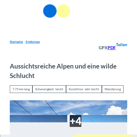
Z
u
DE
Webcams
Informationen
Suche
Menü
m
I
n
h
a
Startseite
Erlebnisse
Teilen
GPX
PDF
l
t
Aussichtsreiche Alpen und eine wilde
Schlucht
7,75 km lang
Schwierigkeit: leicht
Kondition: sehr leicht
Wanderung