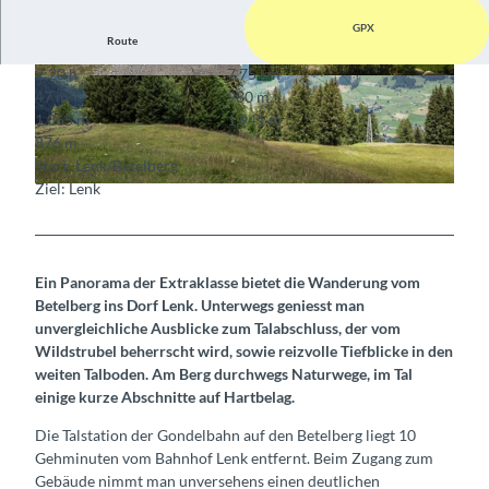
GPX
Route
2:20 h
7,75 km
© Berner Wanderwege
© Berner Wanderwege
47 m
980 m
1.065 m
1.941 m
876 m
Start: Lenk/Betelberg
Ziel: Lenk
© Lenk Bergbahnen
Ein Panorama der Extraklasse bietet die Wanderung vom
Betelberg ins Dorf Lenk. Unterwegs geniesst man
unvergleichliche Ausblicke zum Talabschluss, der vom
Wildstrubel beherrscht wird, sowie reizvolle Tiefblicke in den
weiten Talboden. Am Berg durchwegs Naturwege, im Tal
einige kurze Abschnitte auf Hartbelag.
Die Talstation der Gondelbahn auf den Betelberg liegt 10
Gehminuten vom Bahnhof Lenk entfernt. Beim Zugang zum
Gebäude nimmt man unversehens einen deutlichen