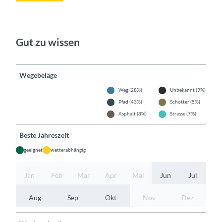
Gut zu wissen
Wegebeläge
Weg (28%)
Unbekannt (9%)
Pfad (43%)
Schotter (5%)
Asphalt (8%)
Strasse (7%)
Beste Jahreszeit
geeignet
wetterabhängig
Jan
Feb
Mär
Apr
Mai
Jun
Jul
Aug
Sep
Okt
Nov
Dez