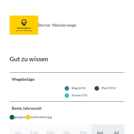
Berner Wanderwege
Gut zu wissen
Wegebeläge
Weg (64%)
Pfad (35%)
Strasse (1%)
Beste Jahreszeit
geeignet
wetterabhängig
Jan
Feb
Mär
Apr
Mai
Jun
Jul