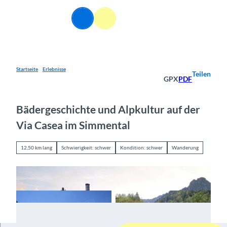
Z
u
DE
Webcams
Informationen
Suche
Menü
m
I
n
h
a
Startseite
Erlebnisse
Teilen
GPX
PDF
l
t
Bädergeschichte und Alpkultur auf der
Via Casea im Simmental
12,50 km lang
Schwierigkeit: schwer
Kondition: schwer
Wanderung