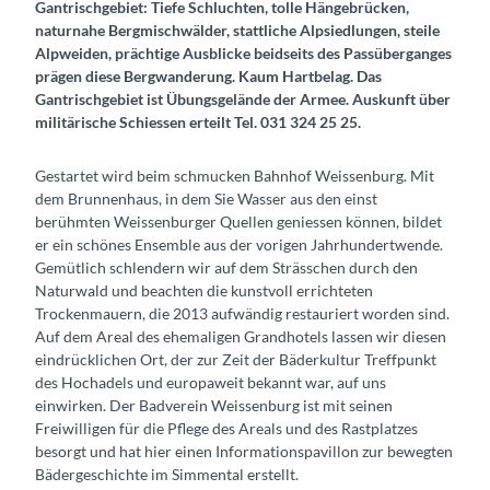
Gantrischgebiet: Tiefe Schluchten, tolle Hängebrücken,
naturnahe Bergmischwälder, stattliche Alpsiedlungen, steile
Alpweiden, prächtige Ausblicke beidseits des Passüberganges
prägen diese Bergwanderung. Kaum Hartbelag. Das
Gantrischgebiet ist Übungsgelände der Armee. Auskunft über
militärische Schiessen erteilt Tel. 031 324 25 25.
Gestartet wird beim schmucken Bahnhof Weissenburg. Mit
dem Brunnenhaus, in dem Sie Wasser aus den einst
berühmten Weissenburger Quellen geniessen können, bildet
er ein schönes Ensemble aus der vorigen Jahrhundertwende.
Gemütlich schlendern wir auf dem Strässchen durch den
Naturwald und beachten die kunstvoll errichteten
Trockenmauern, die 2013 aufwändig restauriert worden sind.
Auf dem Areal des ehemaligen Grandhotels lassen wir diesen
eindrücklichen Ort, der zur Zeit der Bäderkultur Treffpunkt
des Hochadels und europaweit bekannt war, auf uns
einwirken. Der Badverein Weissenburg ist mit seinen
Freiwilligen für die Pflege des Areals und des Rastplatzes
besorgt und hat hier einen Informationspavillon zur bewegten
Bädergeschichte im Simmental erstellt.