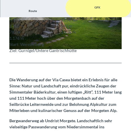
GPX
Route
5:10 h
12,50 km
© Lenk-Simmental Tourismus
© Lenk-Simmental Tourismus
1.260 m
540 m
782 m
1.958 m
1.176 m
Start: Weissenburg
Ziel: Gurnigel/Untere Gantrischhütte
© Lenk-Simmental Tourismus
Die Wanderung auf der Via Casea bietet ein Erlebnis für alle
Sinne: Natur und Landschaft pur, eindrückliche Zeugen der
Simmentaler Bäderkultur, einen luftigen „Ritt“, 111 Meter lang
und 111 Meter hoch über den Morgetenbach auf der
Seilbrücke Leiternweide und zur Belohnung Alpkultur zum
Miterleben und kulinarischer Genuss auf der Morgeten Alp.
Bergwanderweg ab Undrist Morgete. Landschaftlich sehr
vielseitige Passwanderung vom Niedersimmental ins