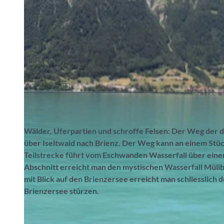
6:00 h
780 m
564 m
231 m
Start: Bönigen
Ziel: Brienz
Wälder, Uferpartien und schroffe Felsen: Der Weg der d
über Iseltwald nach Brienz. Der Weg kann an einem Stüc
Teilstrecke führt vom Eschwanden Wasserfall über eine
Abschnitt erreicht man den mystischen Wasserfall Müli
mit Blick auf den Brienzersee erreicht man schliesslich 
Brienzersee stürzen.