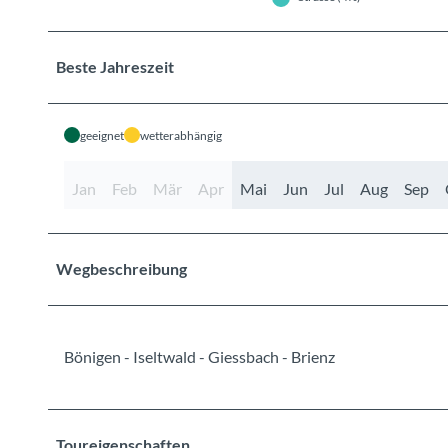
Beste Jahreszeit
geeignet
wetterabhängig
Jan
Feb
Mär
Apr
Mai
Jun
Jul
Aug
Sep
Wegbeschreibung
Bönigen - Iseltwald - Giessbach - Brienz
Toureigenschaften