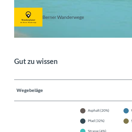
© Berner Wanderwege
Berner Wanderwege
© Berner Wanderwege
Gut zu wissen
Wegebeläge
Asphalt (20%)
Pfad (32%)
Strasse (4%)