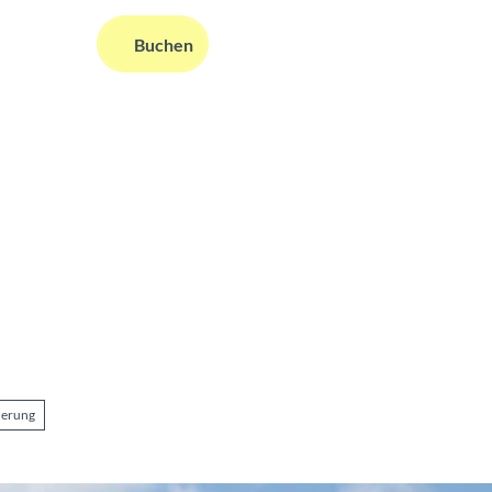
DE
Buchen
ms
nformationen
Suche
erung