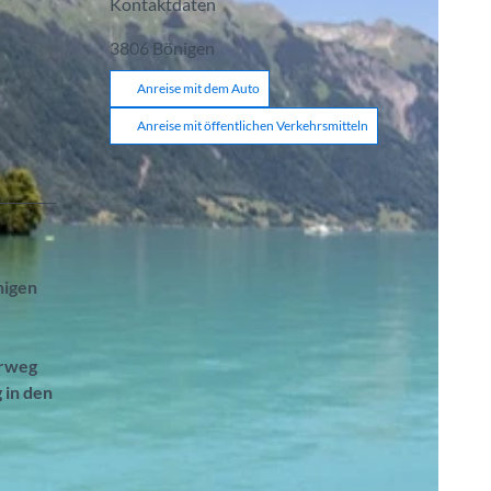
Kontaktdaten
3806
Bönigen
Anreise mit dem Auto
Anreise mit öffentlichen Verkehrsmitteln
nigen
erweg
 in den