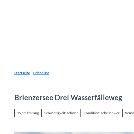
Z
u
Reiseziele
Erlebnisse
Planen
Webca
I
m
I
n
h
a
l
t
Startseite
Erlebnisse
Brienzersee Drei Wasserfälleweg
19,25 km lang
Schwierigkeit: schwer
Kondition: sehr schwer
Wand