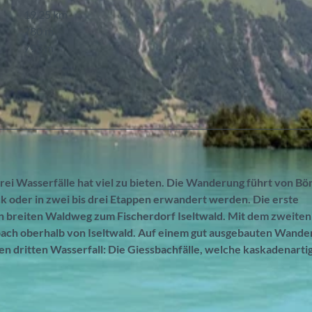
19,25 km
780 m
795 m
rei Wasserfälle hat viel zu bieten. Die Wanderung führt von Bö
k oder in zwei bis drei Etappen erwandert werden. Die erste
n breiten Waldweg zum Fischerdorf Iseltwald. Mit dem zweiten
bach oberhalb von Iseltwald. Auf einem gut ausgebauten Wand
den dritten Wasserfall: Die Giessbachfälle, welche kaskadenartig