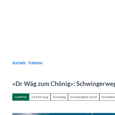
Z
u
Reiseziele
Erlebnisse
Planen
Webca
I
m
I
n
h
a
l
t
Startseite
Erlebnisse
«Dr Wäg zum Chönig»: Schwingerwe
Geöffnet
2,69 km lang
Rundweg
Schwierigkeit: leicht
Kondition: