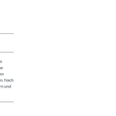
em
ne
den
en. Nach
rn und