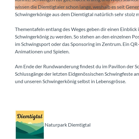
wissen die Diemtigtaler schon lange, weshalb es seit Gener
Schwingerkönige aus dem Diemtigtal natürlich sehr stolz 
© Fabio Rudolf, Naturpark Diemtigtal
Thementafeln entlang des Weges geben dir einen Einblick i
Schwingerkönig zu werden. So stehen an den einzelnen Pos
im Schwingsport oder das Sponsoring im Zentrum. Ein QR-C
Animationen und Spielen.
Am Ende der Rundwanderung findest du im Pavillon der Sch
Schlussgänge der letzten Eidgenössischen Schwingfeste 
und unseren Schwingerkönig selbst in Lebensgrösse.
Naturpark Diemtigtal