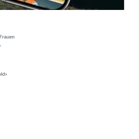
e drei
 Frauen
,
old»