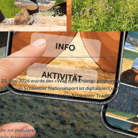
2,69 km
115 m
1.401 m
© Rahel Mazenauer, Naturpark Diemtigtal
 21. Juni 2026 wurde der «Wäg zum Chönig» eingeweiht. Der be
an zum Schweizer Nationalsport ist digitalisiert und mit zah
lebst das Schwingen als lebendige Schweizer Tradition, auf zei
ein neues Kinderrätsel. An den einzelnen Posten sind sportliche
ings widerspiegeln und nicht nur die Kinder zum Mitmachen einla
wegung und Spass auf eine einzigartige Weise.
hr zur populären Nationalsportart, die ihre urchige Herkunft be
fähig. Schwingen ist gelebte Kameradschaft und Bodenständigkeit