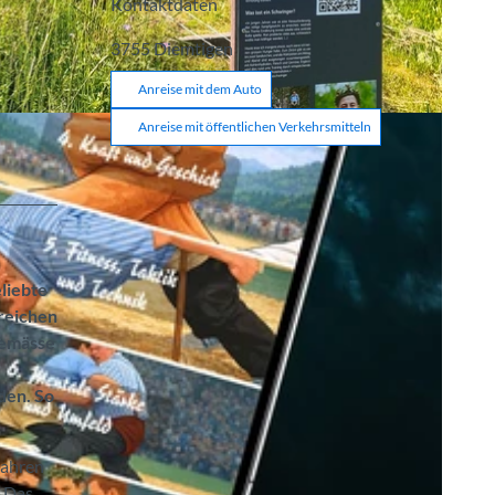
Kontaktdaten
3755
Diemtigen
Anreise mit dem Auto
Anreise mit öffentlichen Verkehrsmitteln
liebte
lreichen
tgemässe
den. So
wahren
. Das