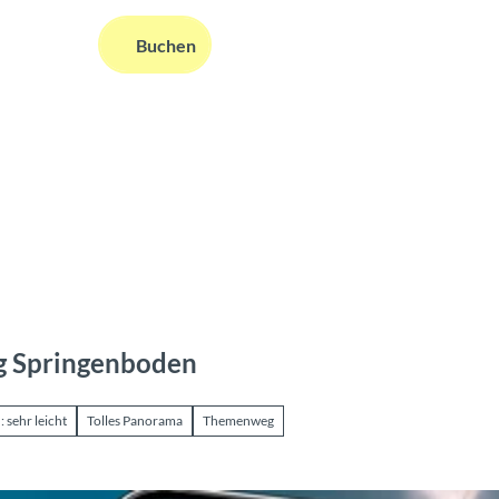
DE
Buchen
ms
nformationen
Suche
g Springenboden
 sehr leicht
Tolles Panorama
Themenweg