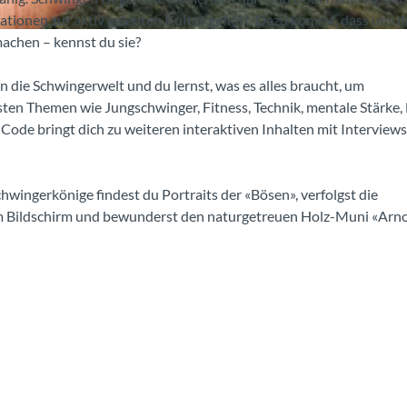
ationen zur aktiv gelebten Kultur gehört. Dazu kommt, dass uns di
machen – kennst du sie?
n die Schwingerwelt und du lernst, was es alles braucht, um
ten Themen wie Jungschwinger, Fitness, Technik, mentale Stärke,
ode bringt dich zu weiteren interaktiven Inhalten mit Interviews
wingerkönige findest du Portraits der «Bösen», verfolgst die
am Bildschirm und bewunderst den naturgetreuen Holz-Muni «Arn