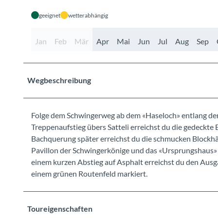
geeignet
wetterabhängig
Jan
Feb
Mär
Apr
Mai
Jun
Jul
Aug
Sep
Wegbeschreibung
Folge dem Schwingerweg ab dem «Haseloch» entlang der 
Treppenaufstieg übers Satteli erreichst du die gedeckte
Bachquerung später erreichst du die schmucken Blockhä
Pavillon der Schwingerkönige und das «Ursprungshaus»
einem kurzen Abstieg auf Asphalt erreichst du den Aus
einem grünen Routenfeld markiert.
Toureigenschaften