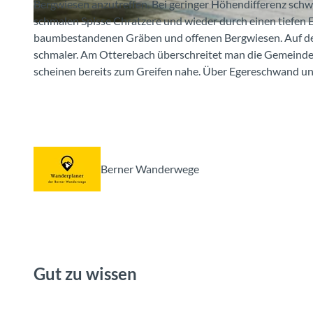
Bergwiesen anzutreffen. Bei geringer Höhendifferenz schw
schmalen Spisse Chratzere und wieder durch einen tiefen 
© Berner Wanderwege
baumbestandenen Gräben und offenen Bergwiesen. Auf de
schmaler. Am Otterebach überschreitet man die Gemeinde
scheinen bereits zum Greifen nahe. Über Egereschwand u
Berner Wanderwege
Gut zu wissen