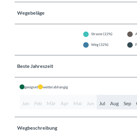
Wegebeläge
Strasse (22%)
A
Weg (32%)
P
Beste Jahreszeit
geeignet
wetterabhängig
Jan
Feb
Mär
Apr
Mai
Jun
Jul
Aug
Sep
Wegbeschreibung