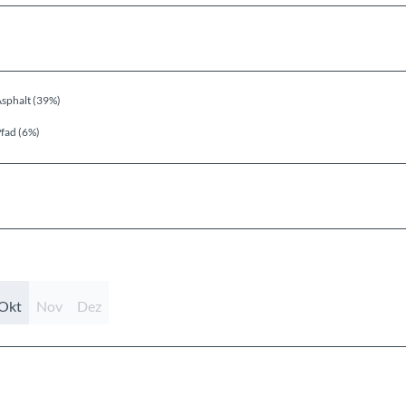
sphalt (39%)
fad (6%)
Okt
Nov
Dez