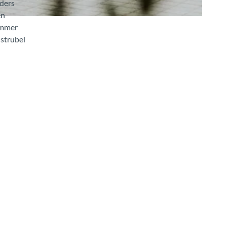
nders
en
immer
strubel