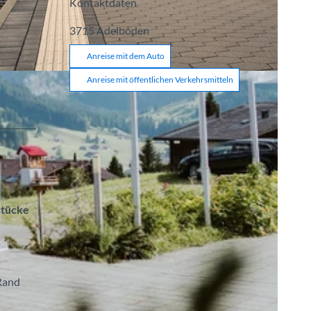
Kontaktdaten
3715
Adelboden
Anreise mit dem Auto
Anreise mit öffentlichen Verkehrsmitteln
stücke
 Rand