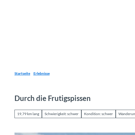
Z
u
Reiseziele
Erlebnisse
Planen
Webca
I
m
I
n
h
a
l
t
Startseite
Erlebnisse
Durch die Frutigspissen
19,79 km lang
Schwierigkeit: schwer
Kondition: schwer
Wanderu