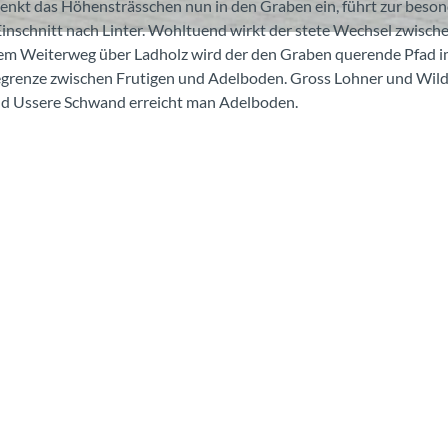
enkt das Höhensträsschen nun in den Graben ein, führt zur beso
Einschnitt nach Linter. Wohltuend wirkt der stete Wechsel zwisch
m Weiterweg über Ladholz wird der den Graben querende Pfad 
grenze zwischen Frutigen und Adelboden. Gross Lohner und Wild
nd Ussere Schwand erreicht man Adelboden.