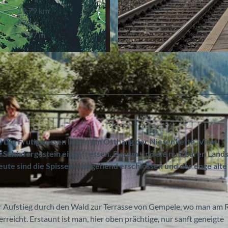
19,79 km
872 m
1.357 m
© Tourismus Adelboden-Lenk-Kandersteg
 Die Frutigspissen liegen am Osthang der Niesenkette. Viele
e Schiefergestein eingefressen. Darum sind die nutzbaren Land
eute sind die Spissen weitgehend erschlossen und der enge alte
er Aufstieg durch den Wald zur Terrasse von Gempele, wo man am
reicht. Erstaunt ist man, hier oben prächtige, nur sanft geneigte