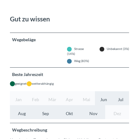
Gut zu wissen
Wegebeläge
Strasse
Unbekannt (3%)
(14%)
Weg (83%)
Beste Jahreszeit
geeignet
wetterabhängig
Jan
Feb
Mär
Apr
Mai
Jun
Jul
Aug
Sep
Okt
Nov
Dez
Wegbeschreibung