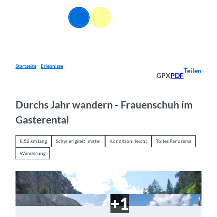
Z
u
DE
Webcams
Informationen
Suche
Menü
m
I
n
h
a
Startseite
Erlebnisse
Teilen
GPX
PDF
l
t
Durchs Jahr wandern - Frauenschuh im
Gasterental
8,52 km lang
Schwierigkeit: mittel
Kondition: leicht
Tolles Panorama
Wanderung