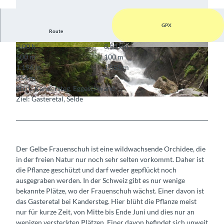
GPX
Route
3:00 h
8,52 km
© Berner Wanderwege
© Berner Wanderwege
500 m
100 m
1.196 m
1.550 m
354 m
Start: Kandersteg, Eggeschwand
Ziel: Gasteretal, Selde
© Berner Wanderwege
Der Gelbe Frauenschuh ist eine wildwachsende Orchidee, die
in der freien Natur nur noch sehr selten vorkommt. Daher ist
die Pflanze geschützt und darf weder gepflückt noch
ausgegraben werden. In der Schweiz gibt es nur wenige
bekannte Plätze, wo der Frauenschuh wächst. Einer davon ist
das Gasteretal bei Kandersteg. Hier blüht die Pflanze meist
nur für kurze Zeit, von Mitte bis Ende Juni und dies nur an
wenigen versteckten Plätzen. Einer davon befindet sich unweit