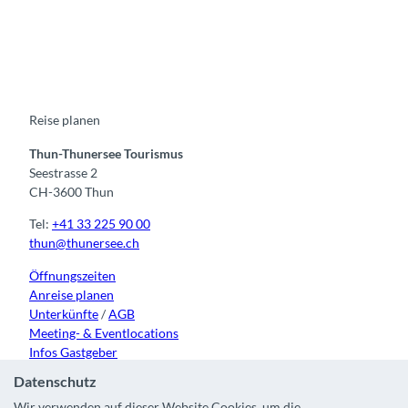
F
Y
I
t
L
a
o
n
i
i
c
u
s
k
n
e
t
t
t
k
b
u
a
o
e
o
b
g
k
d
o
e
r
I
k
a
n
m
Reise planen
Thun-Thunersee Tourismus
Seestrasse 2
CH-3600 Thun
Tel:
+41 33 225 90 00
thun@thunersee.ch
Öffnungszeiten
Anreise planen
Unterkünfte
/
AGB
Meeting- & Eventlocations
Infos Gastgeber
Datenschutz
Wir verwenden auf dieser Website Cookies, um die