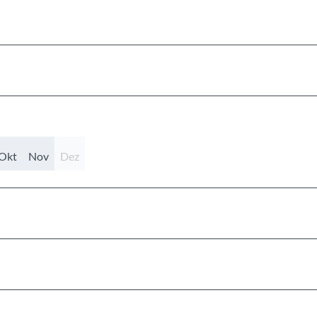
Okt
Nov
Dez