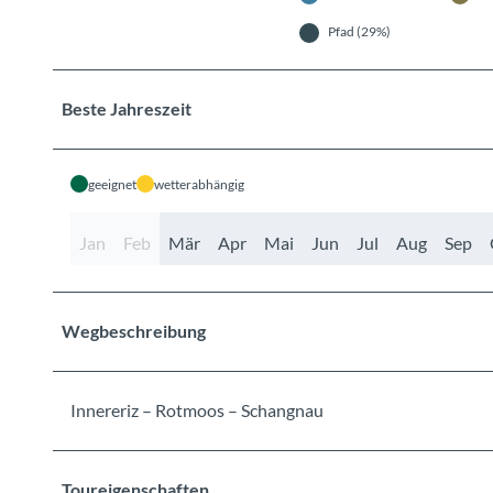
Pfad (29%)
Beste Jahreszeit
geeignet
wetterabhängig
Jan
Feb
Mär
Apr
Mai
Jun
Jul
Aug
Sep
Wegbeschreibung
Innereriz – Rotmoos – Schangnau
Toureigenschaften