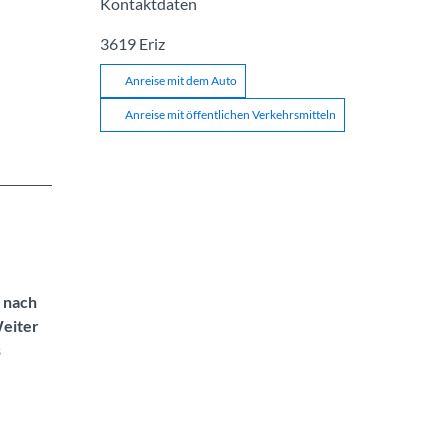
Kontaktdaten
3619
Eriz
Anreise mit dem Auto
Anreise mit öffentlichen Verkehrsmitteln
 nach
Weiter
s