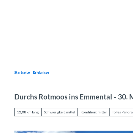
Z
u
Reiseziele
Erlebnisse
Planen
Webca
I
m
I
n
h
a
l
t
Startseite
Erlebnisse
Durchs Rotmoos ins Emmental - 30. 
12,08 km lang
Schwierigkeit: mittel
Kondition: mittel
Tolles Panor