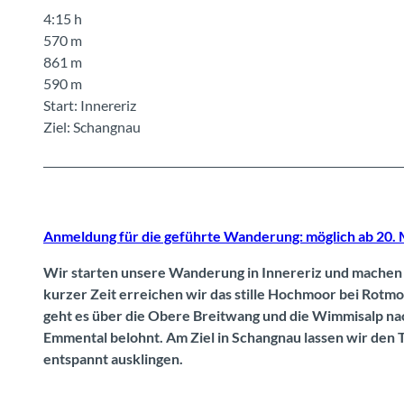
4:15 h
570 m
861 m
590 m
Start: Innereriz
Ziel: Schangnau
Anmeldung für die geführte Wanderung: möglich ab 20. 
Wir starten unsere Wanderung in Innereriz und machen
kurzer Zeit erreichen wir das stille Hochmoor bei Rotm
geht es über die Obere Breitwang und die Wimmisalp na
Emmental belohnt. Am Ziel in Schangnau lassen wir den
entspannt ausklingen.