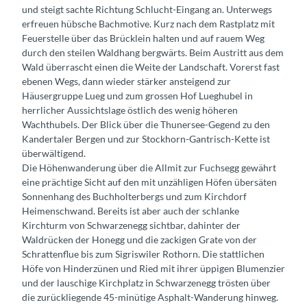
und steigt sachte Richtung Schlucht-Eingang an. Unterwegs
erfreuen hübsche Bachmotive. Kurz nach dem Rastplatz mit
Feuerstelle über das Brücklein halten und auf rauem Weg
durch den steilen Waldhang bergwärts. Beim Austritt aus dem
Wald überrascht einen die Weite der Landschaft. Vorerst fast
ebenen Wegs, dann wieder stärker ansteigend zur
Häusergruppe Lueg und zum grossen Hof Lueghubel in
herrlicher Aussichtslage östlich des wenig höheren
Wachthubels. Der Blick über die Thunersee-Gegend zu den
Kandertaler Bergen und zur Stockhorn-Gantrisch-Kette ist
überwältigend.
Die Höhenwanderung über die Allmit zur Fuchsegg gewährt
eine prächtige Sicht auf den mit unzähligen Höfen übersäten
Sonnenhang des Buchholterbergs und zum Kirchdorf
Heimenschwand. Bereits ist aber auch der schlanke
Kirchturm von Schwarzenegg sichtbar, dahinter der
Waldrücken der Honegg und die zackigen Grate von der
Schrattenflue bis zum Sigriswiler Rothorn. Die stattlichen
Höfe von Hinderzünen und Ried mit ihrer üppigen Blumenzier
und der lauschige Kirchplatz in Schwarzenegg trösten über
die zurückliegende 45-minütige Asphalt-Wanderung hinweg.