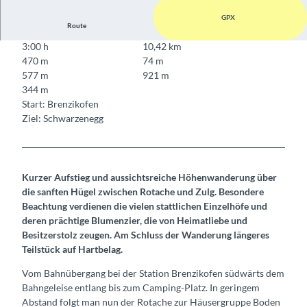
GPX
Route
3:00 h
10,42 km
470 m
74 m
577 m
921 m
344 m
Start: Brenzikofen
Ziel: Schwarzenegg
Kurzer Aufstieg und aussichtsreiche Höhenwanderung über
die sanften Hügel zwischen Rotache und Zulg. Besondere
Beachtung verdienen die vielen stattlichen Einzelhöfe und
deren prächtige Blumenzier, die von Heimatliebe und
Besitzerstolz zeugen. Am Schluss der Wanderung längeres
Teilstück auf Hartbelag.
Vom Bahnübergang bei der Station Brenzikofen südwärts dem
Bahngeleise entlang bis zum Camping-Platz. In geringem
Abstand folgt man nun der Rotache zur Häusergruppe Boden