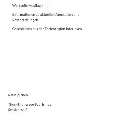
Wertvolle Ausflugstipps
Informationen zu aktuellen Angeboten und
Veranstaltungen
Geschichten aus der Ferienregion Interlaken
F
Y
I
t
L
a
o
n
i
i
c
u
s
k
n
e
t
t
t
k
b
u
a
o
e
o
b
g
k
d
o
e
r
I
k
a
n
m
Reise planen
Thun-Thunersee Tourismus
Seestrasse 2