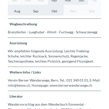
Jan
Feb
Mär
Apr
Mai
Jun
Jul
Aug
Sep
Okt
Nov
Dez
Wegbeschreibung
Brenzikofen - Lueghubel - Allmit - Fuchsegg - Schwarzenegg
Ausrüstung
Wir empfehlen folgende Ausrüstung: Leichte Trekking-
Schuhe, leichter Rucksack, Sonnenschutz, Regenjacke,
Taschenapotheke, leichtes Picknick, genügend Flüssigkeit.
Weitere Infos / Links
Verein Berner Wanderwege, Bern, Tel.: 031 340 01 01, E-Mail:
info@beww.ch, Homepage: www.bernerwanderwege.ch
Literatur
Wandervorschlag aus dem Wanderbuch Emmental -