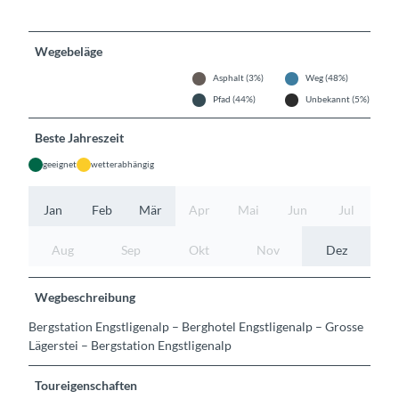
Wegebeläge
Asphalt (3%)
Weg (48%)
Pfad (44%)
Unbekannt (5%)
Beste Jahreszeit
geeignet
wetterabhängig
Jan
Feb
Mär
Apr
Mai
Jun
Jul
Aug
Sep
Okt
Nov
Dez
Wegbeschreibung
Bergstation Engstligenalp – Berghotel Engstligenalp – Grosse
Lägerstei – Bergstation Engstligenalp
Toureigenschaften