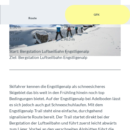
GPX
Route
1:30 h
3,96 km
© Adelboden Tourismus
© Adelboden Tourismus
50 m
50 m
1.937 m
1.963 m
26 m
Start: Bergstation Luftseilbahn Engstligenalp
Ziel: Bergstation Luftseilbahn Engstligenalp
© Adelboden Tourismus
Skifahrer kennen die Engstligenalp als schneesicheres
Skigebiet das bis weit in den Frühling hinein noch top
Bedingungen bietet. Auf der Engstligenalp bei Adelboden lässt
es sich jedoch auch gut Schneeschuhlaufen. Mit dem
Engstligenalp Trail steht eine einfache, durchgehend
signalisierte Route bereit. Der Trail startet direkt bei der
Bergstation der Luftseilbahn und führt zuerst leicht abwärts
zum Läger. Vorbei an den verschneiten Alphütten führt die