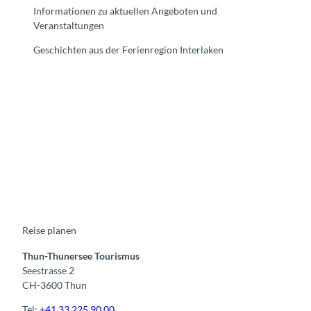
Informationen zu aktuellen Angeboten und
Veranstaltungen
Geschichten aus der Ferienregion Interlaken
F
Y
I
t
L
a
o
n
i
i
c
u
s
k
n
e
t
t
t
k
b
u
a
o
e
o
b
g
k
d
o
e
r
I
k
a
n
m
Reise planen
Thun-Thunersee Tourismus
Seestrasse 2
CH-3600 Thun
Tel:
+41 33 225 90 00