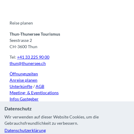
e
t
t
t
k
b
u
a
o
e
o
b
g
k
d
o
e
r
I
k
a
n
m
Reise planen
Thun-Thunersee Tourismus
Seestrasse 2
CH-3600 Thun
Tel:
+41 33 225 90 00
thun@thunersee.ch
Öffnungszeiten
Anreise planen
Unterkünfte
/
AGB
Meeting- & Eventlocations
Infos Gastgeber
Datenschutz
Wir verwenden auf dieser Website Cookies, um die
Gebrauchsfreundlichkeit zu verbessern.
Kontakt
|
Impressum
|
Datenschutz
|
Über uns
|
Partner
|
Datenschutzerklärung