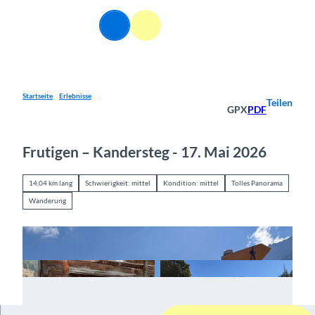
Z
u
DE
Webcams
Informationen
Suche
Menü
m
I
n
h
a
Startseite
Erlebnisse
Teilen
GPX
PDF
l
t
Frutigen – Kandersteg - 17. Mai 2026
14,04 km lang
Schwierigkeit: mittel
Kondition: mittel
Tolles Panorama
Wanderung