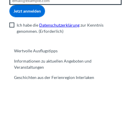
Jetzt anmelden
Ich habe die
Datenschutzerklärung
zur Kenntnis
genommen.
(Erforderlich)
Wertvolle Ausflugstipps
Informationen zu aktuellen Angeboten und
Veranstaltungen
Geschichten aus der Ferienregion Interlaken
F
Y
I
t
L
a
o
n
i
i
c
u
s
k
n