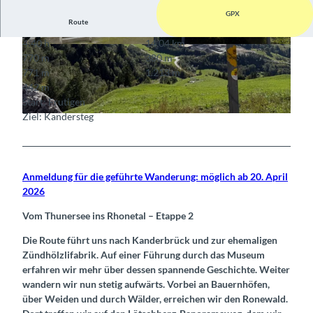
GPX
Route
4:40 h
14,04 km
© Marie-Theres Meyer, Berner Wanderwege
© Marie-Theres Meyer, Berner Wanderwege
770 m
380 m
771 m
1.213 m
442 m
Start: Frutigen
Ziel: Kandersteg
© Marie-Theres Meyer, Berner Wanderwege
Anmeldung für die geführte Wanderung: möglich ab 20. April
2026
Vom Thunersee ins Rhonetal – Etappe 2
Die Route führt uns nach Kanderbrück und zur ehemaligen
Zündhölzlifabrik. Auf einer Führung durch das Museum
erfahren wir mehr über dessen spannende Geschichte. Weiter
wandern wir nun stetig aufwärts. Vorbei an Bauernhöfen,
über Weiden und durch Wälder, erreichen wir den Ronewald.