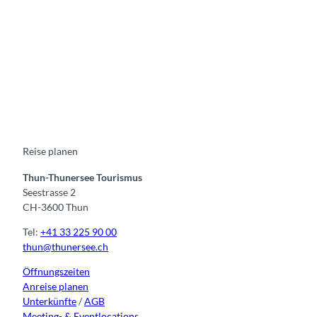
F
Y
I
t
L
a
o
n
i
i
c
u
s
k
n
e
t
t
t
k
b
u
a
o
e
o
b
g
k
d
o
e
r
I
k
a
n
m
Reise planen
Thun-Thunersee Tourismus
Seestrasse 2
CH-3600 Thun
Tel:
+41 33 225 90 00
thun@thunersee.ch
Öffnungszeiten
Anreise planen
Unterkünfte
/
AGB
Meeting- & Eventlocations