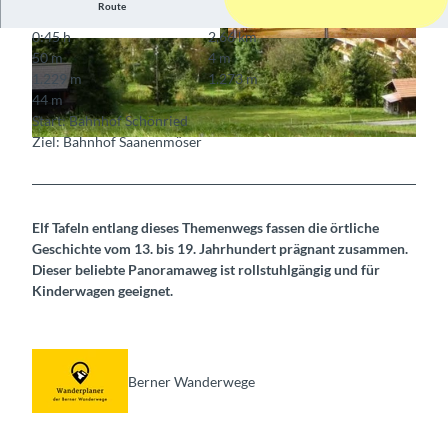
Route
0:45 h
2,66 km
© Berner Wanderwege
© Frautschi Sport, Schönried
50 m
4 m
1.229 m
1.273 m
44 m
Start: Bahnhof Schönried
Ziel: Bahnhof Saanenmöser
© Berne Rando, gstaad.ch
Elf Tafeln entlang dieses Themenwegs fassen die örtliche
Geschichte vom 13. bis 19. Jahrhundert prägnant zusammen.
Dieser beliebte Panoramaweg ist rollstuhlgängig und für
Kinderwagen geeignet.
Berner Wanderwege