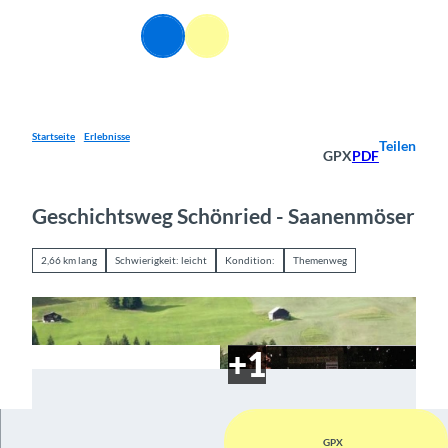
Z
u
DE
Webcams
Informationen
Suche
Menü
m
I
n
h
a
Startseite
Erlebnisse
Teilen
GPX
PDF
l
t
Geschichtsweg Schönried - Saanenmöser
2,66 km lang
Schwierigkeit: leicht
Kondition:
Themenweg
GPX