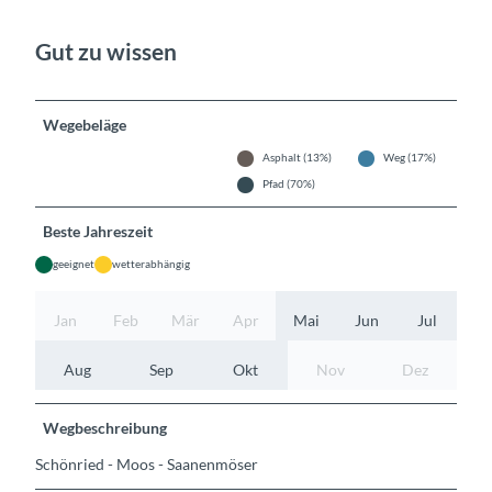
Gut zu wissen
Wegebeläge
Asphalt (13%)
Weg (17%)
Pfad (70%)
Beste Jahreszeit
geeignet
wetterabhängig
Jan
Feb
Mär
Apr
Mai
Jun
Jul
Aug
Sep
Okt
Nov
Dez
Wegbeschreibung
Schönried - Moos - Saanenmöser