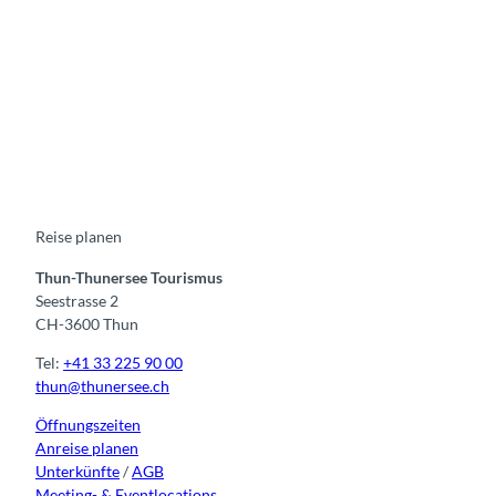
F
Y
I
t
L
a
o
n
i
i
c
u
s
k
n
e
t
t
t
k
b
u
a
o
e
o
b
g
k
d
o
e
r
I
k
a
n
m
Reise planen
Thun-Thunersee Tourismus
Seestrasse 2
CH-3600 Thun
Tel:
+41 33 225 90 00
thun@thunersee.ch
Öffnungszeiten
Anreise planen
Unterkünfte
/
AGB
Meeting- & Eventlocations