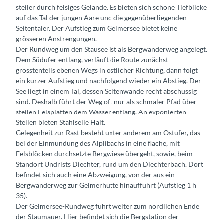
steiler durch felsiges Gelände. Es bieten sich schöne Tiefblicke
auf das Tal der jungen Aare und die gegenüberliegenden
Seitentäler. Der Aufstieg zum Gelmersee bietet keine
grösseren Anstrengungen.
Der Rundweg um den Stausee ist als Bergwanderweg angelegt.
Dem Südufer entlang, verläuft die Route zunächst
grösstenteils ebenen Wegs in östlicher Richtung, dann folgt
ein kurzer Aufstieg und nachfolgend wieder ein Abstieg. Der
See liegt in einem Tal, dessen Seitenwände recht abschüssig
sind. Deshalb führt der Weg oft nur als schmaler Pfad über
steilen Felsplatten dem Wasser entlang. An exponierten
Stellen bieten Stahlseile Halt.
Gelegenheit zur Rast besteht unter anderem am Ostufer, das
bei der Einmündung des Alplibachs in eine flache, mit
Felsblöcken durchsetzte Bergwiese übergeht, sowie, beim
Standort Undrists Diechter, rund um den Diechterbach. Dort
befindet sich auch eine Abzweigung, von der aus ein
Bergwanderweg zur Gelmerhütte hinaufführt (Aufstieg 1 h
35).
Der Gelmersee-Rundweg führt weiter zum nördlichen Ende
der Staumauer. Hier befindet sich die Bergstation der