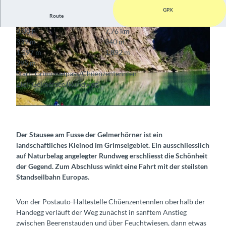
GPX
Route
3:00 h
7,76 km
339 m
340 m
1.597 m
1.892 m
295 m
Start: Grimmselpass/Chüenzentennlen
Ziel: Gelmersee (Rundweg)
© S. Hostettler
© Berner Wanderwege, Berner Wanderwege
Der Stausee am Fusse der Gelmerhörner ist ein
landschaftliches Kleinod im Grimselgebiet. Ein ausschliesslich
auf Naturbelag angelegter Rundweg erschliesst die Schönheit
der Gegend. Zum Abschluss winkt eine Fahrt mit der steilsten
Standseilbahn Europas.
Von der Postauto-Haltestelle Chüenzentennlen oberhalb der
Handegg verläuft der Weg zunächst in sanftem Anstieg
zwischen Beerenstauden und über Feuchtwiesen, dann etwas