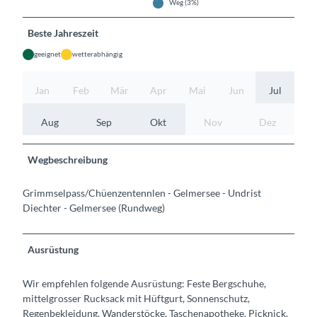
Weg (3%)
Beste Jahreszeit
geeignet
wetterabhängig
Jan
Feb
Mär
Apr
Mai
Jun
Jul
Aug
Sep
Okt
Nov
Dez
Wegbeschreibung
Grimmselpass/Chüenzentennlen - Gelmersee - Undrist
Diechter - Gelmersee (Rundweg)
Ausrüstung
Wir empfehlen folgende Ausrüstung: Feste Bergschuhe,
mittelgrosser Rucksack mit Hüftgurt, Sonnenschutz,
Regenbekleidung, Wanderstöcke, Taschenapotheke, Picknick,