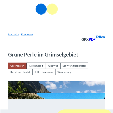
Z
u
DE
Webcams
Informationen
Suche
Menü
m
I
n
h
a
Startseite
Erlebnisse
Teilen
GPX
PDF
l
t
Grüne Perle im Grimselgebiet
Geschlossen
7,76 km lang
Rundweg
Schwierigkeit: mittel
Kondition: leicht
Tolles Panorama
Wanderung