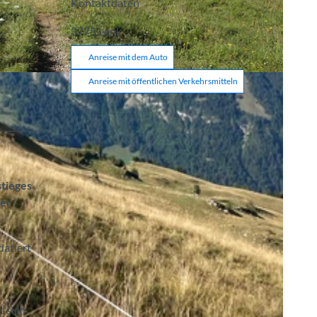
Kontaktdaten
3775
Lenk
Anreise mit dem Auto
Anreise mit öffentlichen Verkehrsmitteln
tieges
der
datiert
t sich