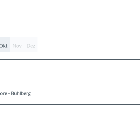
Okt
Nov
Dez
re - Bühlberg