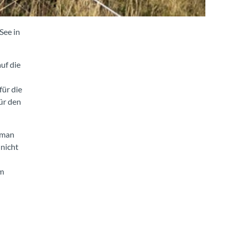
See in
uf die
für die
ür den
 man
 nicht
em