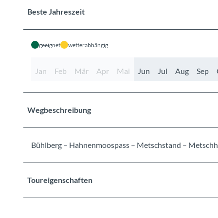
Beste Jahreszeit
geeignet
wetterabhängig
Jan
Feb
Mär
Apr
Mai
Jun
Jul
Aug
Sep
Wegbeschreibung
Bühlberg – Hahnenmoospass – Metschstand – Metschho
Toureigenschaften