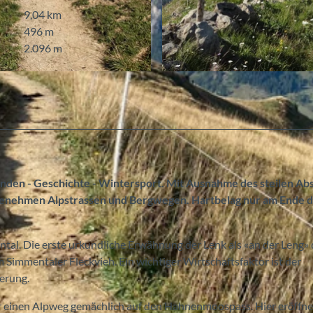
9,04 km
496 m
2.096 m
© Berner Wanderwege
den - Geschichte - Wintersport. Mit Ausnahme des steilen Abs
genehmen Alpstrassen und Bergwegen. Hartbelag nur am Ende 
tal. Die erste urkundliche Erwähnung der Lenk als «an der Leng» 
 Simmentaler Fleckvieh. Ein wichtiger Wirtschaftsfaktor ist der
erung.
r einen Alpweg gemächlich auf den Hahnenmoospass. Hier eröffne