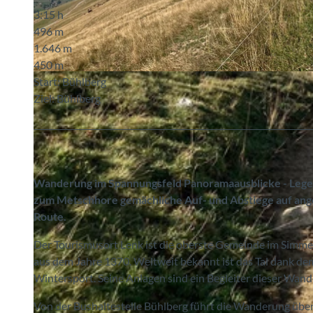
3:15 h
496 m
1.646 m
450 m
© Markus Schluep, Berner Wanderwege
Start: Bühlberg
Ziel: Bühlberg
Wanderung im Spannungsfeld Panoramaausblicke - Legen
zum Metschhore gemächliche Auf- und Abstiege auf an
Route.
Der Tourismusort Lenk ist die oberste Gemeinde im Simmen
aus dem Jahre 1370. Weltweit bekannt ist das Tal dank dem
Wintersport. Seine Anlagen sind ein Begleiter dieser Wand
Von der Bushaltestelle Bühlberg führt die Wanderung übe