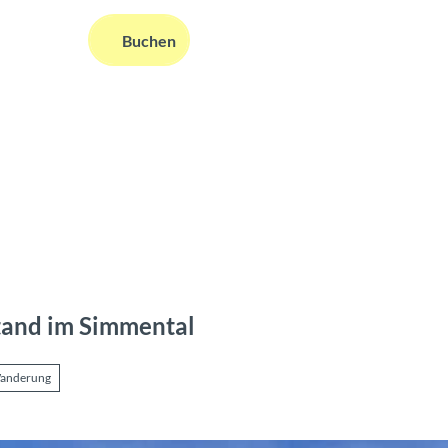
DE
Buchen
ms
nformationen
Suche
and im Simmental
anderung