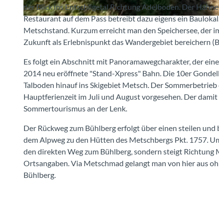
der Blick ins Entschligetal Richtung Adelboden. Der Hahn
Restaurant auf dem Pass betreibt dazu eigens ein Baulo
© Markus Schluep, Berner Wanderwege
Metschstand. Kurzum erreicht man den Speichersee, der im 
Zukunft als Erlebnispunkt das Wandergebiet bereichern (B
Es folgt ein Abschnitt mit Panoramawegcharakter, der eine
2014 neu eröffnete "Stand-Xpress" Bahn. Die 10er Gondel
Talboden hinauf ins Skigebiet Metsch. Der Sommerbetrieb d
Hauptferienzeit im Juli und August vorgesehen. Der damit
Sommertourismus an der Lenk.
Der Rückweg zum Bühlberg erfolgt über einen steilen und 
dem Alpweg zu den Hütten des Metschbergs Pkt. 1757. Um e
den direkten Weg zum Bühlberg, sondern steigt Richtung 
Ortsangaben. Via Metschmad gelangt man von hier aus o
Bühlberg.