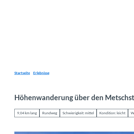
Z
u
Reiseziele
Erlebnisse
Planen
Webca
I
m
I
n
h
a
l
t
Startseite
Erlebnisse
Höhenwanderung über den Metschst
9,04 km lang
Rundweg
Schwierigkeit: mittel
Kondition: leicht
W