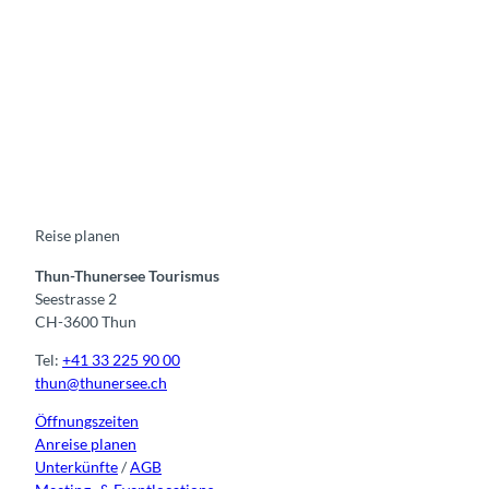
F
Y
I
t
L
a
o
n
i
i
c
u
s
k
n
e
t
t
t
k
b
u
a
o
e
o
b
g
k
d
o
e
r
I
k
a
n
m
Reise planen
Thun-Thunersee Tourismus
Seestrasse 2
CH-3600 Thun
Tel:
+41 33 225 90 00
thun@thunersee.ch
Öffnungszeiten
Anreise planen
Unterkünfte
/
AGB