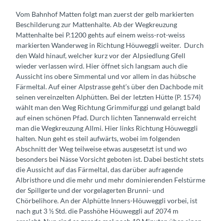
Vom Bahnhof Matten folgt man zuerst der gelb markierten
Beschilderung zur Mattenhalte. Ab der Wegkreuzung
Mattenhalte bei P.1200 gehts auf einem weiss-rot-weiss
markierten Wanderweg in Richtung Höuweggli weiter. Durch
den Wald hinauf, welcher kurz vor der Alpsiedlung Gfell
wieder verlassen wird. Hier öffnet sich langsam auch die
Aussicht ins obere Simmental und vor allem in das hübsche
Färmeltal. Auf einer Alpstrasse geht’s über den Dachbode mit
seinen vereinzelten Alphütten. Bei der letzten Hütte (P. 1574)
wählt man den Weg Richtung Grimmifurggi und gelangt bald
auf einen schönen Pfad. Durch lichten Tannenwald erreicht
man die Wegkreuzung Allmi. Hier links Richtung Höuweggli
halten. Nun geht es steil aufwärts, wobei im folgenden
Abschnitt der Weg teilweise etwas ausgesetzt ist und wo
besonders bei Nässe Vorsicht geboten ist. Dabei besticht stets
die Aussicht auf das Färmeltal, das darüber aufragende
Albristhore und die mehr und mehr dominierenden Felstürme
der Spillgerte und der vorgelagerten Brunni- und
Chörbelihore. An der Alphütte Inners-Höuweggli vorbei, ist
nach gut 3 ½ Std. die Passhöhe Höuweggli auf 2074 m