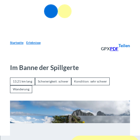
Z
u
DE
Webcams
Informationen
Suche
Menü
m
I
n
h
a
Startseite
Erlebnisse
Teilen
GPX
PDF
l
t
Im Banne der Spillgerte
13,21 km lang
Schwierigkeit: schwer
Kondition: sehr schwer
Wanderung