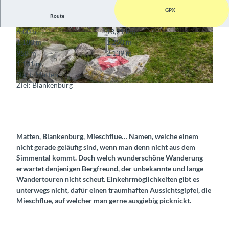
GPX
Route
6:00 h
13,21 km
© Berner Wanderwege
© Berner Wanderwege
1.180 m
1.250 m
958 m
2.139 m
1.181 m
Start: Matten
Ziel: Blankenburg
© Berner Wanderwege
Matten, Blankenburg, Mieschflue… Namen, welche einem
nicht gerade geläufig sind, wenn man denn nicht aus dem
Simmental kommt. Doch welch wunderschöne Wanderung
erwartet denjenigen Bergfreund, der unbekannte und lange
Wandertouren nicht scheut. Einkehrmöglichkeiten gibt es
unterwegs nicht, dafür einen traumhaften Aussichtsgipfel, die
Mieschflue, auf welcher man gerne ausgiebig picknickt.