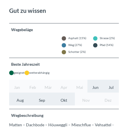
Gut zu wissen
Wegebeläge
Asphalt (15%)
Strasse (2%)
Weg (27%)
Pfad (54%)
Schotter (2%)
Beste Jahreszeit
geeignet
wetterabhängig
Jan
Feb
Mär
Apr
Mai
Jun
Jul
Aug
Sep
Okt
Nov
Dez
Wegbeschreibung
Matten – Dachbode – Höuweggli – Mieschflue – Vehsattel -