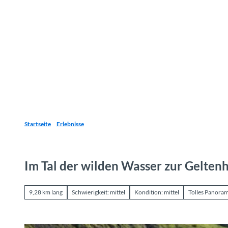
Z
u
Reiseziele
Erlebnisse
Planen
Webca
I
m
I
n
h
a
l
t
Startseite
Erlebnisse
Im Tal der wilden Wasser zur Gelten
9,28 km lang
Schwierigkeit: mittel
Kondition: mittel
Tolles Panora