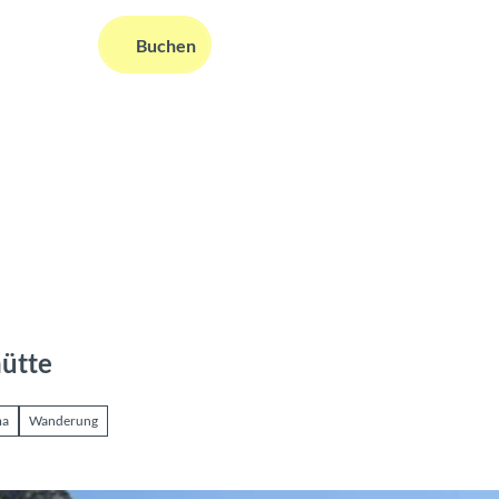
DE
Buchen
ms
nformationen
Suche
hütte
ma
Wanderung