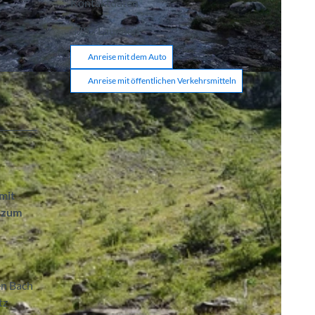
Kontaktdaten
3782
Lauenen
Anreise mit dem Auto
Anreise mit öffentlichen Verkehrsmitteln
mit
e zum
en Bach
tz