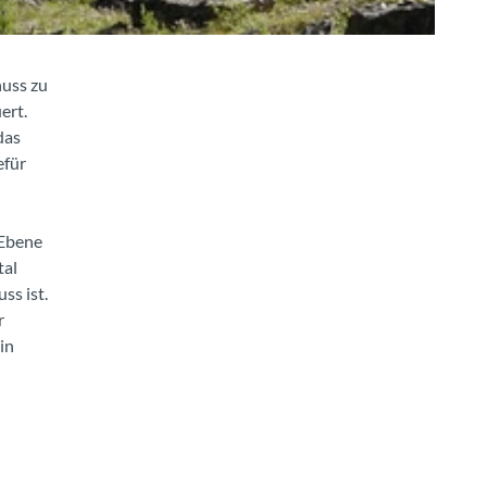
,
huss zu
ert.
das
efür
 Ebene
tal
ss ist.
r
in