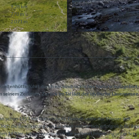
9,28 km
770 m
2.071 m
© Fredy Joss, Fredy Joss
Geltenhütte führt durch ein eindrückliches Naturschutzgebiet 
 seinem Zentrum. Zurück im Tal lädt der idyllische Lauenense
man schon 1957 mit Naturschutz. Damals sollte das Wasser des
och die Bevölkerung von Lauenen wehrte sich erfolgreich für ihr
den 1970er-Jahren wurde auch die weitere Umgebung unter Schu