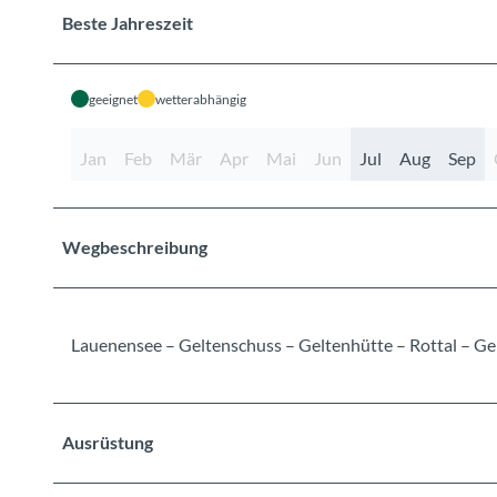
Beste Jahreszeit
geeignet
wetterabhängig
Jan
Feb
Mär
Apr
Mai
Jun
Jul
Aug
Sep
Wegbeschreibung
Lauenensee – Geltenschuss – Geltenhütte – Rottal – G
Ausrüstung