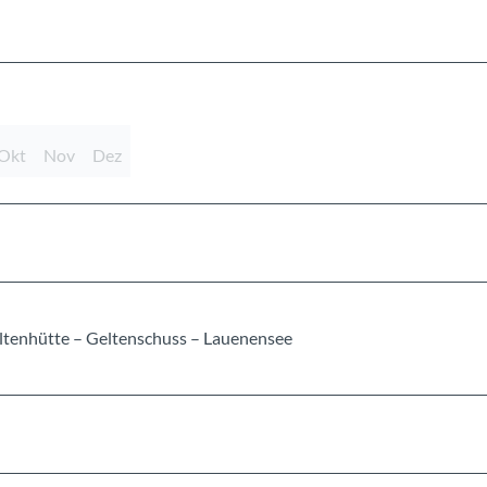
Okt
Nov
Dez
eltenhütte – Geltenschuss – Lauenensee