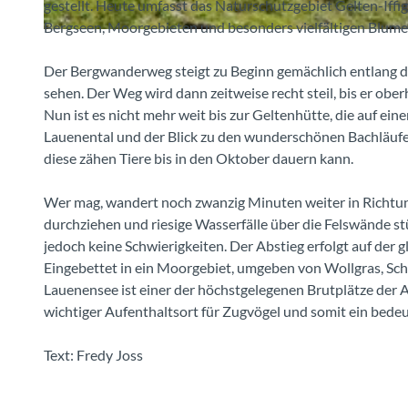
gestellt. Heute umfasst das Naturschutzgebiet Gelten-Iffi
Bergseen, Moorgebieten und besonders vielfältigen Blum
© Fredy Joss, Fredy Joss
Der Bergwanderweg steigt zu Beginn gemächlich entlang de
sehen. Der Weg wird dann zeitweise recht steil, bis er obe
Nun ist es nicht mehr weit bis zur Geltenhütte, die auf ei
Lauenental und der Blick zu den wunderschönen Bachläufen
diese zähen Tiere bis in den Oktober dauern kann.
Wer mag, wandert noch zwanzig Minuten weiter in Richtung
durchziehen und riesige Wasserfälle über die Felswände stü
jedoch keine Schwierigkeiten. Der Abstieg erfolgt auf der 
Eingebettet in ein Moorgebiet, umgeben von Wollgras, Schi
Lauenensee ist einer der höchstgelegenen Brutplätze der A
wichtiger Aufenthaltsort für Zugvögel und somit ein bed
Text: Fredy Joss