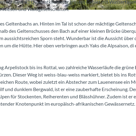
gen ein rund 43 Quadratkilometer grosses Gebiet mit Wasserfällen
enwiesen und Waldgesellschaften.
s Geltenbachs an. Hinten im Tal ist schon der mächtige Geltensc
rhalb des Geltenschusses den Bach auf einer kleinen Brücke überqu
nem aussichtsreichen Sporn steht. Wunderbar ist die Aussicht über 
 um die Hütte. Hier oben verbringen auch Yaks die Alpsaison, di 
 Arpelistock bis ins Rottal, wo zahlreiche Wasserläufe die grüne
rzen. Dieser Weg ist weiss-blau-weiss markiert, bietet bis ins Rot
gleichen Route, wobei zuletzt ein Abstecher zum Lauenensee ein Mu
lf und dunklem Bergwald, ist er eine zauberhafte Erscheinung. De
lpen für Stockenten, Reiherenten und Blässhühner. Zudem ist er e
eutender Knotenpunkt im europäisch-afrikanischen Gewässernetz.