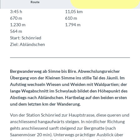
Route
3:45 h
11,05 km
670 m
610 m
1.230 m
1.794 m
564 m
Start: Schönried
Ziel: Abländschen
Bergwanderweg ab Simne bis Bire. Abwechslungsreicher
Übergang von der Kleinen Simme ins stille Tal des Jäunli. Im
Aufstieg wechseln Wiesen und Weiden mit Waldpartien; der
lange Wegabschnitt im Schwylaub bildet den Höhepunkt des
Abstiegs nach Abländschen. Hartbelag auf den beiden ersten
und dem letzten km der Wanderung.
Von der Station Schönried zur Hauptstrasse, diese queren und
anschliessend hangaufwärts steigen. In nördlicher Richtung
gehts anschliessend sanft steigend zur Bergmatte (nach
Saanenmöser 20 min). Unterwegs prächtiger Ausblick über