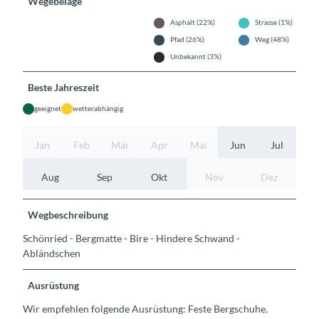
Wegebeläge
Asphalt (22%)
Strasse (1%)
Pfad (26%)
Weg (48%)
Unbekannt (3%)
Beste Jahreszeit
geeignet
wetterabhängig
Jan
Feb
Mär
Apr
Mai
Jun
Jul
Aug
Sep
Okt
Nov
Dez
Wegbeschreibung
Schönried - Bergmatte - Bire - Hindere Schwand -
Abländschen
Ausrüstung
Wir empfehlen folgende Ausrüstung: Feste Bergschuhe,