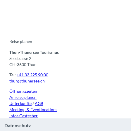
F
Y
I
t
L
a
o
n
i
i
c
u
s
k
n
e
t
t
t
k
b
u
a
o
e
o
b
g
k
d
o
e
r
I
k
a
n
m
Reise planen
Thun-Thunersee Tourismus
Seestrasse 2
CH-3600 Thun
Tel:
+41 33 225 90 00
thun@thunersee.ch
Öffnungszeiten
Anreise planen
Unterkünfte
/
AGB
Meeting- & Eventlocations
Infos Gastgeber
Datenschutz