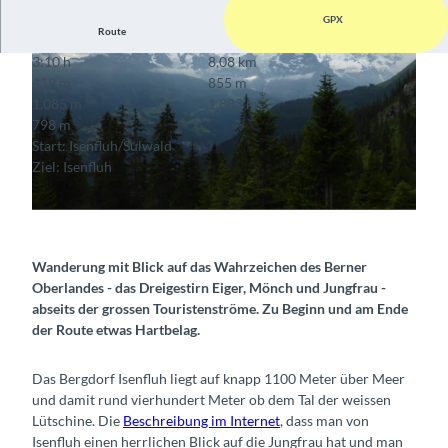
GPX
Route
3:10 h
8,08 km
419 m
855 m
1.085 m
1.883 m
798 m
Start: Isenfluh/Sulwald
Ziel: Isenfluh
© Berne Rando, Berner Wanderwege
© Berne Rando, Berner Wanderwege
Wanderung mit Blick auf das Wahrzeichen des Berner
Oberlandes - das Dreigestirn Eiger, Mönch und Jungfrau -
abseits der grossen Touristenströme. Zu Beginn und am Ende
der Route etwas Hartbelag.
Das Bergdorf Isenfluh liegt auf knapp 1100 Meter über Meer
und damit rund vierhundert Meter ob dem Tal der weissen
Lütschine. Die
Beschreibung im Internet
, dass man von
Isenfluh einen herrlichen Blick auf die Jungfrau hat und man