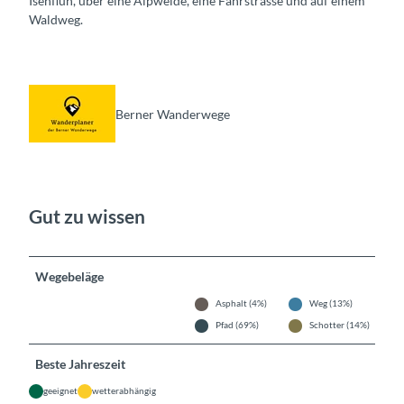
Isenfluh, über eine Alpweide, eine Fahrstrasse und auf einem
Waldweg.
Berner Wanderwege
Gut zu wissen
Wegebeläge
Asphalt (4%)
Weg (13%)
Pfad (69%)
Schotter (14%)
Beste Jahreszeit
geeignet
wetterabhängig