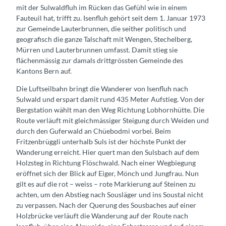
mit der Sulwaldfluh im Rücken das Gefühl wie in einem
Fauteuil hat, trifft zu. Isenfluh gehört seit dem 1. Januar 1973
zur Gemeinde Lauterbrunnen, die seither politisch und
geografisch die ganze Talschaft mit Wengen, Stechelberg,
Mürren und Lauterbrunnen umfasst. Damit stieg sie
flächenmässig zur damals drittgrössten Gemeinde des
Kantons Bern auf.
Die Luftseilbahn bringt die Wanderer von Isenfluh nach
Sulwald und erspart damit rund 435 Meter Aufstieg. Von der
Bergstation wählt man den Weg Richtung Lobhornhütte. Die
Route verläuft mit gleichmässiger Steigung durch Weiden und
durch den Guferwald an Chüebodmi vorbei. Beim
Fritzenbrüggli unterhalb Suls ist der höchste Punkt der
Wanderung erreicht. Hier quert man den Sulsbach auf dem
Holzsteg in Richtung Flöschwald. Nach einer Wegbiegung
eröffnet sich der Blick auf Eiger, Mönch und Jungfrau. Nun
gilt es auf die rot – weiss – rote Markierung auf Steinen zu
achten, um den Abstieg nach Sousläger und ins Soustal nicht
zu verpassen. Nach der Querung des Sousbaches auf einer
Holzbrücke verläuft die Wanderung auf der Route nach