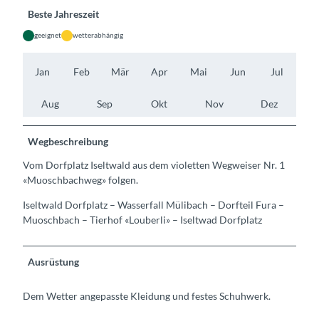
Beste Jahreszeit
geeignet
wetterabhängig
Jan
Feb
Mär
Apr
Mai
Jun
Jul
Aug
Sep
Okt
Nov
Dez
Wegbeschreibung
Vom Dorfplatz Iseltwald aus dem violetten Wegweiser Nr. 1
«Muoschbachweg» folgen.
Iseltwald Dorfplatz – Wasserfall Mülibach – Dorfteil Fura –
Muoschbach – Tierhof «Louberli» – Iseltwad Dorfplatz
Ausrüstung
Dem Wetter angepasste Kleidung und festes Schuhwerk.