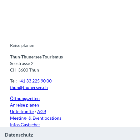
F
Y
I
t
L
a
o
n
i
i
c
u
s
k
n
e
t
t
t
k
b
u
a
o
e
o
b
g
k
d
o
e
r
I
k
a
n
m
Reise planen
Thun-Thunersee Tourismus
Seestrasse 2
CH-3600 Thun
Tel:
+41 33 225 90 00
thun@thunersee.ch
Öffnungszeiten
Anreise planen
Unterkünfte
/
AGB
Meeting- & Eventlocations
Infos Gastgeber
Datenschutz