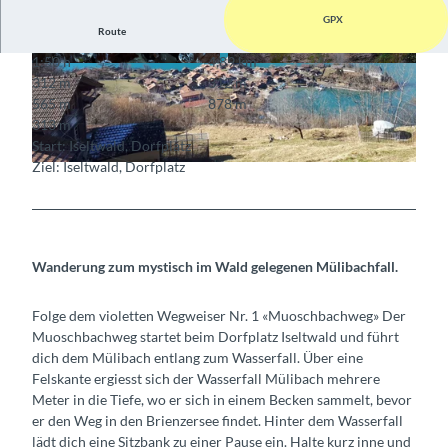
GPX
Route
1:50 h
4,89 km
© Bönigen-Iseltwald Tourismus, Interlaken Tour
© Bönigen-Iseltwald Tourismus, Interlaken Tour
312 m
312 m
ismus |
CC-BY-SA
ismus |
CC-BY-SA
565 m
878 m
313 m
Start: Iseltwald, Dorfplatz
Ziel: Iseltwald, Dorfplatz
© Bönigen-Iseltwald Tourismus, Interlaken Tourismus |
CC-BY-SA
Wanderung zum mystisch im Wald gelegenen Mülibachfall.
Folge dem violetten Wegweiser Nr. 1 «Muoschbachweg» Der
Muoschbachweg startet beim Dorfplatz Iseltwald und führt
dich dem Mülibach entlang zum Wasserfall. Über eine
Felskante ergiesst sich der Wasserfall Mülibach mehrere
Meter in die Tiefe, wo er sich in einem Becken sammelt, bevor
er den Weg in den Brienzersee findet. Hinter dem Wasserfall
lädt dich eine Sitzbank zu einer Pause ein. Halte kurz inne und