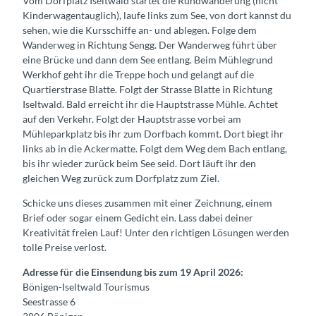
Vom Dorfplatz Iseltwald startet die Rundwanderung (nicht
Kinderwagentauglich), laufe links zum See, von dort kannst du
sehen, wie die Kursschiffe an- und ablegen. Folge dem
Wanderweg in Richtung Sengg. Der Wanderweg führt über
eine Brücke und dann dem See entlang. Beim Mühlegrund
Werkhof geht ihr die Treppe hoch und gelangt auf die
Quartierstrase Blatte. Folgt der Strasse Blatte in Richtung
Iseltwald. Bald erreicht ihr die Hauptstrasse Mühle. Achtet
auf den Verkehr. Folgt der Hauptstrasse vorbei am
Mühleparkplatz bis ihr zum Dorfbach kommt. Dort biegt ihr
links ab in die Ackermatte. Folgt dem Weg dem Bach entlang,
bis ihr wieder zurück beim See seid. Dort läuft ihr den
gleichen Weg zurück zum Dorfplatz zum Ziel.
Schicke uns dieses zusammen mit einer Zeichnung, einem
Brief oder sogar einem Gedicht ein. Lass dabei deiner
Kreativität freien Lauf! Unter den richtigen Lösungen werden
tolle Preise verlost.
Adresse für die Einsendung bis zum 19 April 2026:
Bönigen-Iseltwald Tourismus
Seestrasse 6