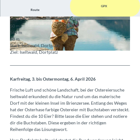
GPX
Route
0:30 h
1,74 km
© Bönigen-Iseltwald Tourismus, Interlaken Tour
© Bönigen-Iseltwald Tourismus, Interlaken Tour
50 m
50 m
ismus
ismus
564 m
612 m
48 m
Start: Iseltwald, Dorfplatz
Ziel: Iseltwald, Dorfplatz
© Bönigen-Iseltwald Tourismus, Interlaken Tourismus
Karfreitag, 3. bis Ostermontag, 6. April 2026
Frische Luft und schöne Landschaft, bei der Ostereiersuche
Iseltwald erkundest du die Natur rund um das malerische
Dorf mit der kleinen Insel im Brienzersee. Entlang des Weges
hat der Osterhase farbige Ostereier mit Buchstaben versteckt.
Findest du die 10 Eier? Bitte lasse die Eier stehen und notiere
dir die Buchstaben. Diese ergeben in der richtigen
Reihenfolge das Lösungswort.