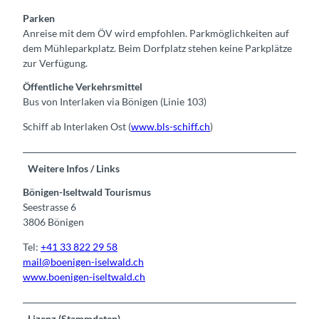
Parken
Anreise mit dem ÖV wird empfohlen. Parkmöglichkeiten auf
dem Mühleparkplatz. Beim Dorfplatz stehen keine Parkplätze
zur Verfügung.
Öffentliche Verkehrsmittel
Bus von Interlaken via Bönigen (Linie 103)
Schiff ab Interlaken Ost (
www.bls-schiff.ch
)
Weitere Infos / Links
Bönigen-Iseltwald Tourismus
Seestrasse 6
3806 Bönigen
Tel:
+41 33 822 29 58
mail@boenigen-iselwald.ch
www.boenigen-iseltwald.ch
Lizenz (Stammdaten)