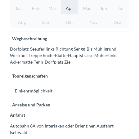
Jan
Feb
Mär
Apr
Mai
Jun
Jul
Aug
Sep
Okt
Nov
Dez
Wegbeschreibung
Dorfplatz-Seeufer links Richtung Sengg-Bis Mühligrund
Werkhof, Treppe hoch -Blatte-Hauptstrasse Mühle-links
Ackermatte-Tenn-Dorfplatz Ziel
Toureigenschaften
Einkehrmöglichkeit
Anreise und Parken
Anfahrt
Autobahn 8A von Interlaken oder Brienz her, Ausfahrt
Iseltwald