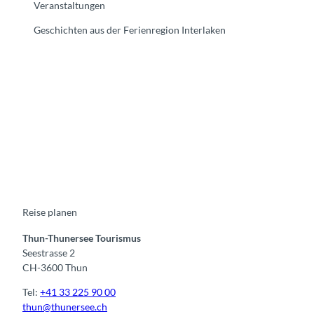
Veranstaltungen
Geschichten aus der Ferienregion Interlaken
F
Y
I
t
L
a
o
n
i
i
c
u
s
k
n
e
t
t
t
k
b
u
a
o
e
o
b
g
k
d
o
e
r
I
k
a
n
m
Reise planen
Thun-Thunersee Tourismus
Seestrasse 2
CH-3600 Thun
Tel:
+41 33 225 90 00
thun@thunersee.ch