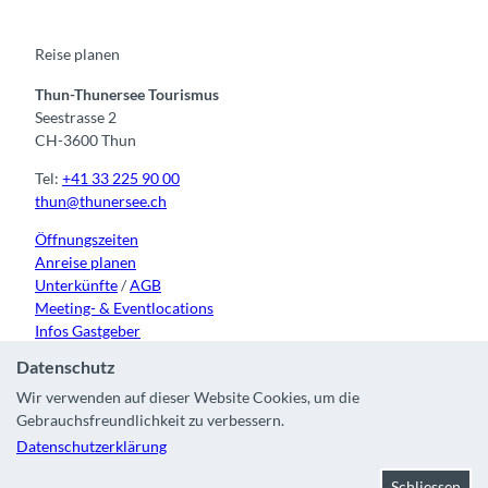
o
b
g
k
d
o
e
r
I
k
a
n
m
Reise planen
Thun-Thunersee Tourismus
Seestrasse 2
CH-3600 Thun
Tel:
+41 33 225 90 00
thun@thunersee.ch
Öffnungszeiten
Anreise planen
Unterkünfte
/
AGB
Meeting- & Eventlocations
Infos Gastgeber
Datenschutz
Wir verwenden auf dieser Website Cookies, um die
Gebrauchsfreundlichkeit zu verbessern.
Kontakt
|
Impressum
|
Datenschutz
|
Über uns
|
Partner
|
Datenschutzerklärung
Stadt Thun
Schliessen