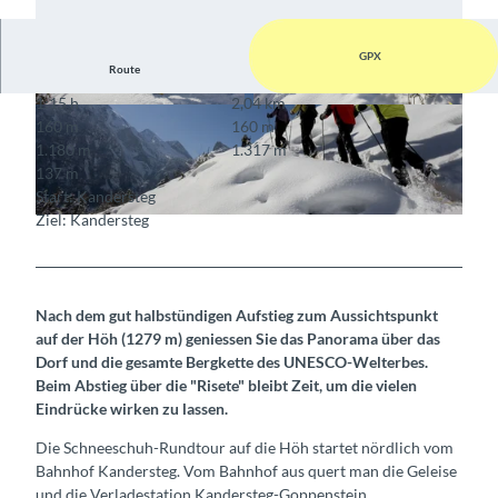
GPX
Route
1:15 h
2,04 km
© Kandersteg Tourismus
© Kandersteg Tourismus
160 m
160 m
1.180 m
1.317 m
137 m
Start: Kandersteg
Ziel: Kandersteg
© Kandersteg Tourismus
Nach dem gut halbstündigen Aufstieg zum Aussichtspunkt
auf der Höh (1279 m) geniessen Sie das Panorama über das
Dorf und die gesamte Bergkette des UNESCO-Welterbes.
Beim Abstieg über die "Risete" bleibt Zeit, um die vielen
Eindrücke wirken zu lassen.
Die Schneeschuh-Rundtour auf die Höh startet nördlich vom
Bahnhof Kandersteg. Vom Bahnhof aus quert man die Geleise
und die Verladestation Kandersteg-Goppenstein.