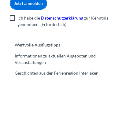
Jetzt anmelden
Ich habe die
Datenschutzerklärung
zur Kenntnis
genommen.
(Erforderlich)
Wertvolle Ausflugstipps
Informationen zu aktuellen Angeboten und
Veranstaltungen
Geschichten aus der Ferienregion Interlaken
F
Y
I
t
L
a
o
n
i
i
c
u
s
k
n
e
t
t
t
k
b
u
a
o
e