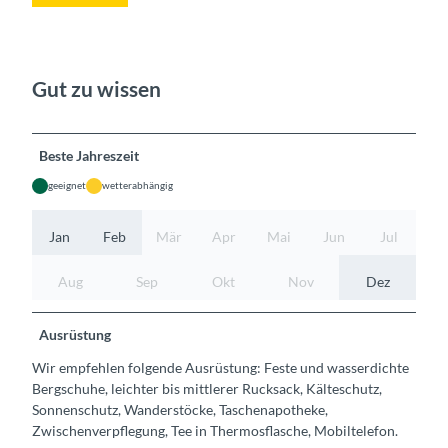
Gut zu wissen
Beste Jahreszeit
geeignet
wetterabhängig
Jan
Feb
Mär
Apr
Mai
Jun
Jul
Aug
Sep
Okt
Nov
Dez
Ausrüstung
Wir empfehlen folgende Ausrüstung: Feste und wasserdichte
Bergschuhe, leichter bis mittlerer Rucksack, Kälteschutz,
Sonnenschutz, Wanderstöcke, Taschenapotheke,
Zwischenverpflegung, Tee in Thermosflasche, Mobiltelefon.