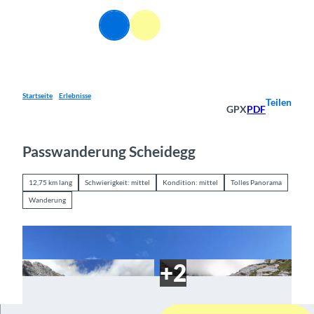
Z
u
DE
Webcams
Informationen
Suche
Menü
m
I
n
h
a
Startseite
Erlebnisse
Teilen
GPX
PDF
l
t
Passwanderung Scheidegg
12,75 km lang
Schwierigkeit: mittel
Kondition: mittel
Tolles Panorama
Wanderung