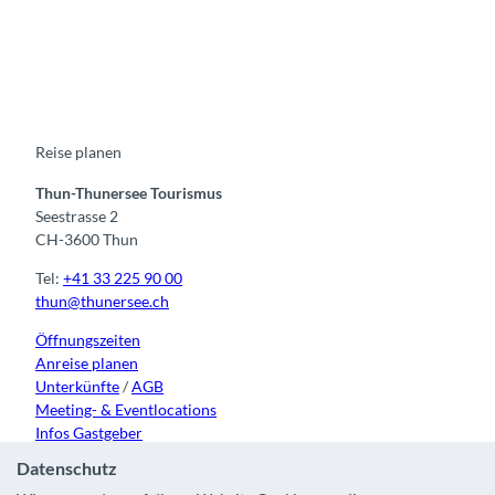
F
Y
I
t
L
a
o
n
i
i
c
u
s
k
n
e
t
t
t
k
b
u
a
o
e
o
b
g
k
d
o
e
r
I
k
a
n
m
Reise planen
Thun-Thunersee Tourismus
Seestrasse 2
CH-3600 Thun
Tel:
+41 33 225 90 00
thun@thunersee.ch
Öffnungszeiten
Anreise planen
Unterkünfte
/
AGB
Meeting- & Eventlocations
Infos Gastgeber
Datenschutz