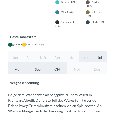
Strasse (1%)
Asphalt
(10%)
Weg (36%)
Schotter
(2%)
Unbekannt
Pfad (47%)
(4%)
Beste Jahreszeit
geeignet
wetterabhängig
Jan
Feb
Mär
Apr
Mai
Jun
Jul
Aug
Sep
Okt
Nov
Dez
Wegbeschreibung
Folge dem Wanderweg ab Senggiweid übers Würzi in
Richtung Alpetli. Der erste Teil des Weges führt über den
Erlebnisweg Grimmimutz mit seinen vielen Spielposten. Ab
Würzi schlängelt sich der Bergweg via Alpetli bis zum Pass