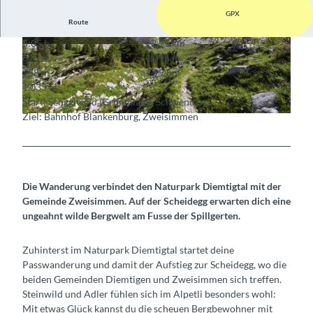
GPX
Route
5:05 h
12,75 km
© Rahel Mazenauer, Naturpark Diemtigtal
© Rahel Mazenauer, Naturpark Diemtigtal
825 m
1.096 m
958 m
1.991 m
1.033 m
Start: Senggiweid (Grimmialp), Schwenden
Ziel: Bahnhof Blankenburg, Zweisimmen
© Céline Perren, Naturpark Diemtigtal
Die Wanderung verbindet den Naturpark Diemtigtal mit der
Gemeinde Zweisimmen. Auf der Scheidegg erwarten dich eine
ungeahnt wilde Bergwelt am Fusse der Spillgerten.
Zuhinterst im Naturpark Diemtigtal startet deine
Passwanderung und damit der Aufstieg zur Scheidegg, wo die
beiden Gemeinden Diemtigen und Zweisimmen sich treffen.
Steinwild und Adler fühlen sich im Alpetli besonders wohl:
Mit etwas Glück kannst du die scheuen Bergbewohner mit