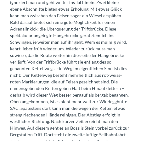
ignoriert man und geht weiter ins Tal hinein. Zwei kleine
ebene Abschnitte bieten etwas Erholung. Mit etwas Glück
kann man zwischen den Felsen sogar ein Wiesel erspähen.
Bald darauf bietet sich eine gute Möglichkeit für einen
Adrenalinkick: die Überquerung der Triftbrücke. Diese
spektakulär angelegte Hängebrücke gerät ziemlich ins
Schwingen, je weiter man auf ihr geht. Wem es mulmig wird,
kehrt lieber früh wieder um. Wieder zurück muss man
sowieso, da die Route weiterhin diesseits der Hängebrücke
verläuft. Von der Triftbrücke führt sie entlang des so
genannten Ketteliwegs. Ein Weg im eigentlichen Sinn ist dies
nicht: Der Ketteliweg besteht mehrheitlich aus rot-weiss-
roten Markierungen, die auf Felsen gezeichnet sind. Die
namensgebenden Ketten geben Halt beim Hinaufklettern –
deshalb wird dieser Weg besser bergauf als bergab begangen.
Oben angekommen, ist es nicht mehr weit zur Windegghütte
SAC. Spätestens dort kann man die wegen der Ketten etwas
streng riechenden Hände reinigen. Der Abstieg erfolgt in
westlicher Richtung. Nach kurzer Zeit erreicht man den
Hinweg. Auf diesem geht es an Bosslis Stein vorbei zurück zur
Bergstation Trift. Dort steht die zweite luftige Seilbahnfahrt