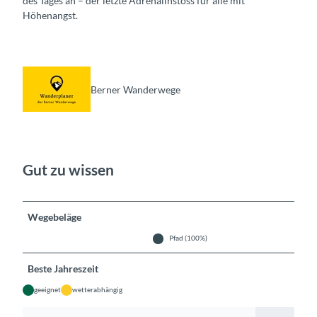
des Tages an – der letzte Adrenalinstoss für alle mit
Höhenangst.
Berner Wanderwege
Gut zu wissen
Wegebeläge
Pfad (100%)
Beste Jahreszeit
geeignet
wetterabhängig