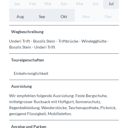
Jan
Feb
Mär
Apr
Mai
Jun
Jul
Aug
Sep
Okt
Nov
Dez
Wegbeschreibung
Underi Trift - Bosslis Stein - Triftbrücke - Windegghütte -
Bosslis Stein - Underi Trift
Toureigenschaften
Einkehrmöglichkeit
Ausrüstung
Wir empfehlen folgende Ausrüstung: Feste Bergschuhe,
mittelgrosser Rucksack mit Hüftgurt, Sonnenschutz,
Regenbekleidung, Wanderstöcke, Taschenapotheke, Picknick,
genügend Flüssigkeit, Mobiltelefon.
Anreise und Parken