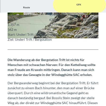
GPX
Route
3:00 h
5,90 km
© Berner Wanderwege
© Berner Wanderwege
630 m
630 m
1.357 m
1.919 m
562 m
Start: Underi Trift / Bergstation
Ziel: Underi Trift / Bergstation
© Berner Wanderwege
Die Wanderung ab der Bergstation Trift ist nichts für
Menschen mit schwachen Nerven: Für den Ketteliweg sollte
man Freude am Kraxeln mitbringen. Danach kann man sich
stolz über das Gewagte in der Windegghütte SAC erholen.
Der Bergwanderweg beginnt bei der Bergstation Trift. Er führt
zunächst zu einem Bach hinunter, den man auf einer Brücke
überquert. Durch eine wildromantische Gegend geht es
danach beständig bergauf. Bei Bosslis Stein zweigt der steile
Weg ab, der direkt zur Windegghütte SAC hinaufführt. Diesen