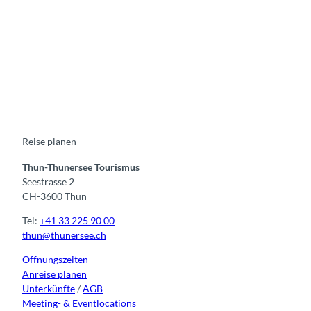
F
Y
I
t
L
a
o
n
i
i
c
u
s
k
n
e
t
t
t
k
b
u
a
o
e
o
b
g
k
d
o
e
r
I
k
a
n
m
Reise planen
Thun-Thunersee Tourismus
Seestrasse 2
CH-3600 Thun
Tel:
+41 33 225 90 00
thun@thunersee.ch
Öffnungszeiten
Anreise planen
Unterkünfte
/
AGB
Meeting- & Eventlocations