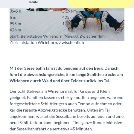
Route
0:45 h
5,19 km
© Phil Wenger, Wiriehornbahnen
© Phil Wenger, Wiriehornbahnen
6 m
425 m
995 m
1.421 m
426 m
Start: Bergstation Wiriehorn (Nüegg), Zwischenflüh
Ziel: Talstation Wiriehorn, Zwischenflüh
© Phil Wenger, Wiriehornbahnen
Mit der Sesselbahn fährst du bequem auf den Berg, Danach
führt die abwechslungsreiche, 5 km lange Schlittelstrecke am
Wiriehorn durch Wald und über Felder zurück ins Tal.
Der Schlittelweg am Wiriehorn ist für Gross und Klein
geeignet. Familien lassen es eher gemütlich angehen, während
fortgeschrittene Schlittler gern auch Tempo aufnehmen oder
gar die rasante Abzweigstrecke benutzen. Unten im Tal
angekommen, wartet die Sesselbahn bereits auf euch und eine
neue Schlitteltour kann beginnen. Eine ganze Runde inklusive
der Sesselbahnfahrt dauert etwa 45 Minuten.