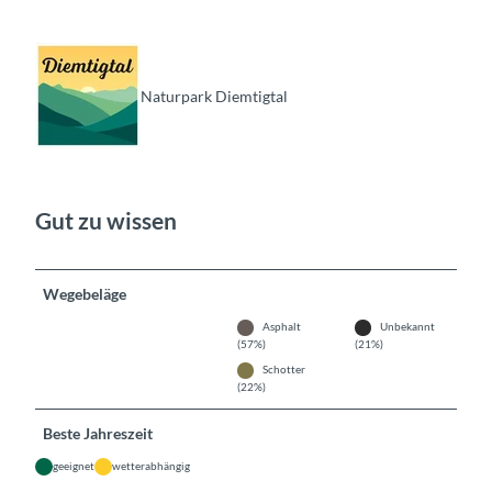
Naturpark Diemtigtal
Gut zu wissen
Wegebeläge
Asphalt
Unbekannt
(57%)
(21%)
Schotter
(22%)
Beste Jahreszeit
geeignet
wetterabhängig