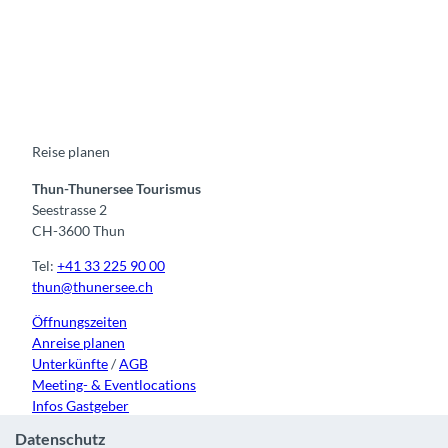
F
Y
I
t
L
a
o
n
i
i
c
u
s
k
n
e
t
t
t
k
b
u
a
o
e
o
b
g
k
d
o
e
r
I
k
a
n
m
Reise planen
Thun-Thunersee Tourismus
Seestrasse 2
CH-3600 Thun
Tel:
+41 33 225 90 00
thun@thunersee.ch
Öffnungszeiten
Anreise planen
Unterkünfte
/
AGB
Meeting- & Eventlocations
Infos Gastgeber
Datenschutz