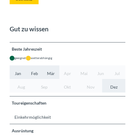
Gut zu wissen
Beste Jahreszeit
geeignet
wetterabhängig
Jan
Feb
Mär
Apr
Mai
Jun
Jul
Aug
Sep
Okt
Nov
Dez
Toureigenschaften
Einkehrmöglichkeit
Ausrüstung