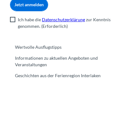
Jetzt anmelden
Ich habe die
Datenschutzerklärung
zur Kenntnis
genommen.
(Erforderlich)
Wertvolle Ausflugstipps
Informationen zu aktuellen Angeboten und
Veranstaltungen
Geschichten aus der Ferienregion Interlaken
F
Y
I
t
L
a
o
n
i
i
c
u
s
k
n
e
t
t
t
k
b
u
a
o
e