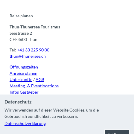
o
b
g
k
d
o
e
r
I
k
a
n
m
Reise planen
Thun-Thunersee Tourismus
Seestrasse 2
CH-3600 Thun
Tel:
+41 33 225 90 00
thun@thunersee.ch
Öffnungszeiten
Anreise planen
Unterkünfte
/
AGB
Meeting- & Eventlocations
Infos Gastgeber
Datenschutz
Wir verwenden auf dieser Website Cookies, um die
Gebrauchsfreundlichkeit zu verbessern.
Kontakt
|
Impressum
|
Datenschutz
|
Über uns
|
Partner
|
Datenschutzerklärung
Stadt Thun