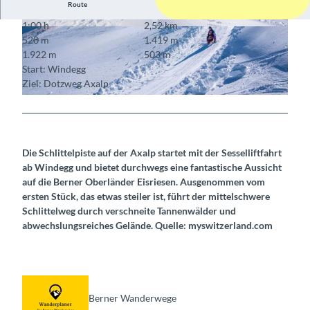
Route
1:00 h
2,52 km
© Interlaken Tourismus
© Interlaken Tourismus
520 m
1.419 m
1.922 m
503 m
Start: Windegg
Ziel: Dotzweg Axalp
© Interlaken Tourismus
Die Schlittelpiste auf der Axalp startet mit der Sesselliftfahrt
ab Windegg und bietet durchwegs eine fantastische Aussicht
auf die Berner Oberländer Eisriesen. Ausgenommen vom
ersten Stück, das etwas steiler ist, führt der mittelschwere
Schlittelweg durch verschneite Tannenwälder und
abwechslungsreiches Gelände. Quelle: myswitzerland.com
Berner Wanderwege