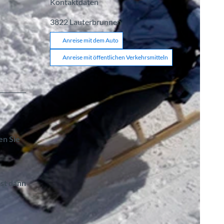
Kontaktdaten
3822
Lauterbrunnen
Anreise mit dem Auto
Anreise mit öffentlichen Verkehrsmitteln
en Sie
ist dann