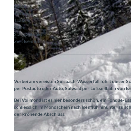
1:00 h
15 m
1.082 m
447 m
Start: Sulwald
Ziel: Isenfluh
Vorbei am vereisten Sulsbach-Wasserfall führt dieser Sc
per Postauto oder Auto, Sulwald per Luftseilbahn von Is
Bei Vollmond ist es hier besonders schön, ein Fondue-Es
schliesslich im Mondschein nach Isenfluh hinunter zu sch
der krönende Abschluss.