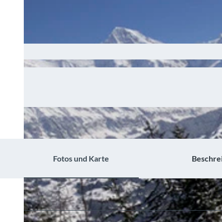
© Be
rner
Wand
erweg
www.
mysw
itzerla
nd.co
m/de-
ch/sc
hlittel
n/schl
ittelw
eg-zu
m-sul
sbach
-wass
erfall.
html
Fotos und Karte
Beschre