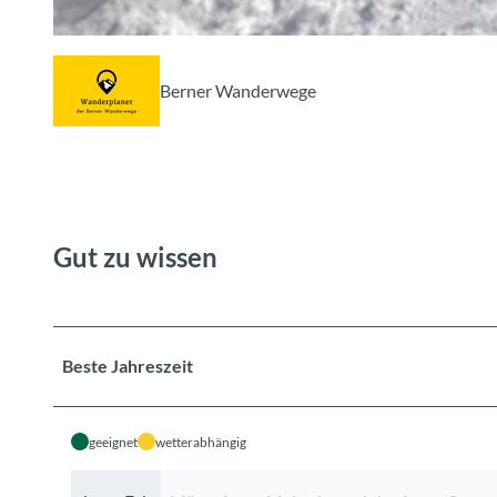
© Berner Wanderwege ,
www.myswitzerland.com/de-ch/schlitteln/schlittelweg-zum-sulsbach-wasserfall.ht
Berner Wanderwege
Gut zu wissen
Beste Jahreszeit
geeignet
wetterabhängig