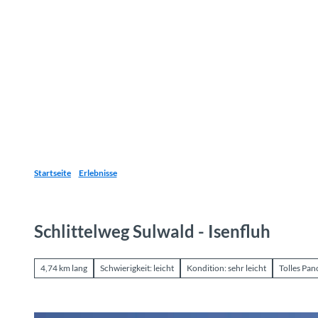
Z
u
Reiseziele
Erlebnisse
Planen
Webca
I
m
I
n
h
a
l
t
Startseite
Erlebnisse
Schlittelweg Sulwald - Isenfluh
4,74 km lang
Schwierigkeit: leicht
Kondition: sehr leicht
Tolles Pa