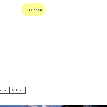
DE
Buchen
ms
nformationen
Suche
norama
Schlitteln