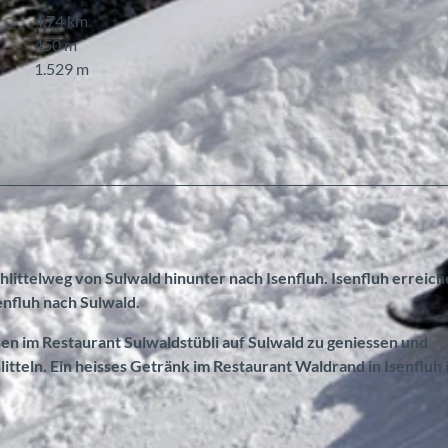
4,74 km
450 m
1.529 m
hlittelweg von Sulwald hinunter nach Isenfluh. Isenfluh erreich
enfluh nach Sulwald.
sen im Restaurant Sulwaldstübli auf Sulwald zu geniessen und
litteln. Ein heisses Getränk im Restaurant Waldrand in Isenfluh 