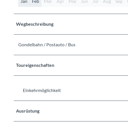
Jan
Feb
Mär
Apr
Mai
Jun
Jul
Aug
Sep
Wegbeschreibung
Gondelbahn / Postauto / Bus
Toureigenschaften
Einkehrmöglichkeit
Ausrüstung