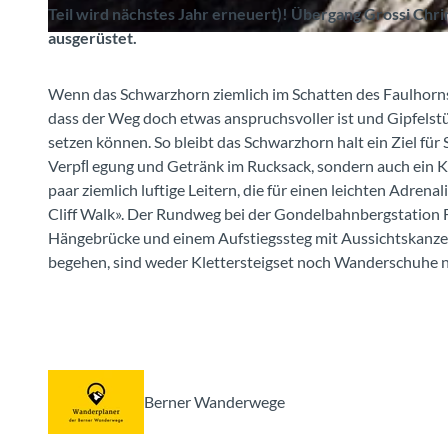
Teil wird nächstes Jahr erneuert)! Übergang Grossi Chr
ausgerüstet.
© Berne Rando, grindelwald.ch
Wenn das Schwarzhorn ziemlich im Schatten des Faulhorns 
dass der Weg doch etwas anspruchsvoller ist und Gipfelstür
setzen können. So bleibt das Schwarzhorn halt ein Ziel für
Verpﬂ egung und Getränk im Rucksack, sondern auch ein Kl
paar ziemlich luftige Leitern, die für einen leichten Adren
Cliff Walk». Der Rundweg bei der Gondelbahnbergstation Fir
Hängebrücke und einem Aufstiegssteg mit Aussichtskanze
begehen, sind weder Klettersteigset noch Wanderschuhe n
Berner Wanderwege