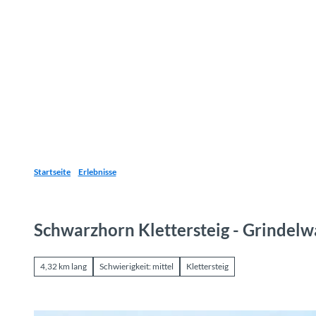
Z
u
Reiseziele
Erlebnisse
Planen
Webca
I
m
I
n
h
a
l
t
Startseite
Erlebnisse
Schwarzhorn Klettersteig - Grindelw
4,32 km lang
Schwierigkeit: mittel
Klettersteig