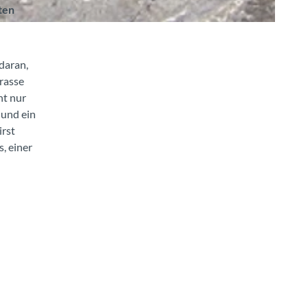
ten
daran,
rrasse
ht nur
 und ein
irst
, einer