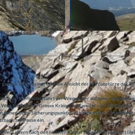
4,32 km
100 m
2.928 m
© Berne Rando, Berner Wanderwege
r ganzen Tour beeindruckt die Ansicht der Nordabstürze der B
g. Nach ca. 15 Minuten führt der Wegweiser auf einen Wanderw
Weg führt in die "Grosse Krinne" und weiter zum Einstieg des
, an denen keine Sicherungspunkte vorhanden sind. Danach folgt
tzbank zur Pause ein.
lb der Leitern nach den neusten Klettersteignormen saniert (de