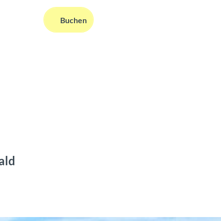
DE
Buchen
ms
nformationen
Suche
ald