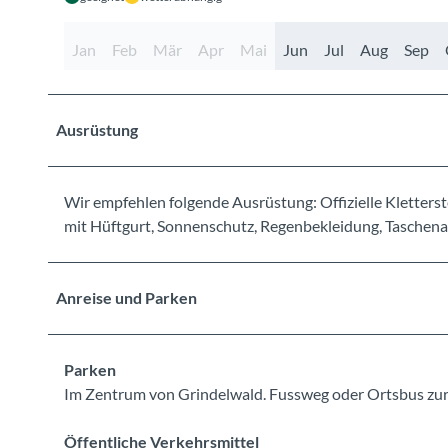
Jan
Feb
Mär
Apr
Mai
Jun
Jul
Aug
Sep
Ausrüstung
Wir empfehlen folgende Ausrüstung: Offizielle Kletters
mit Hüftgurt, Sonnenschutz, Regenbekleidung, Taschenap
Anreise und Parken
Parken
Im Zentrum von Grindelwald. Fussweg oder Ortsbus zur F
Öffentliche Verkehrsmittel