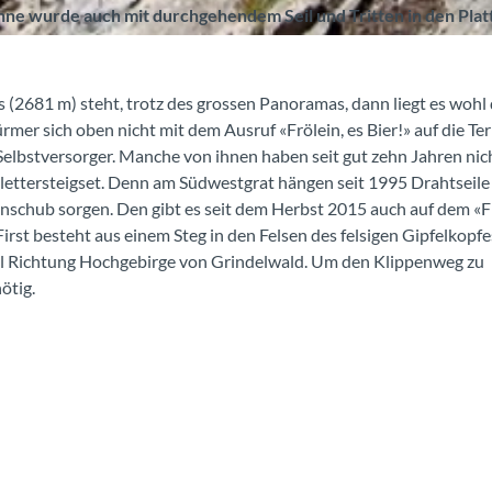
inne wurde auch mit durchgehendem Seil und Tritten in den Plat
(2681 m) steht, trotz des grossen Panoramas, dann liegt es wohl 
mer sich oben nicht mit dem Ausruf «Frölein, es Bier!» auf die Te
 Selbstversorger. Manche von ihnen haben seit gut zehn Jahren nic
ettersteigset. Denn am Südwestgrat hängen seit 1995 Drahtseile
alinschub sorgen. Den gibt es seit dem Herbst 2015 auch auf dem «F
st besteht aus einem Steg in den Felsen des felsigen Gipfelkopfes
l Richtung Hochgebirge von Grindelwald. Um den Klippenweg zu
ötig.