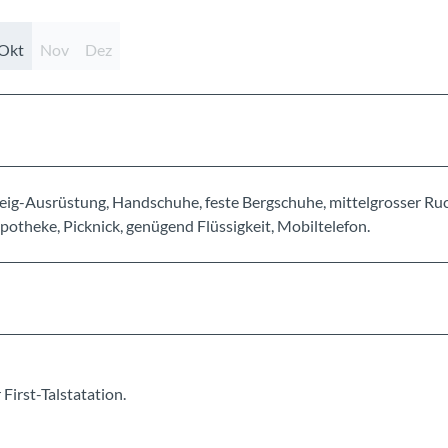
Okt
Nov
Dez
teig-Ausrüstung, Handschuhe, feste Bergschuhe, mittelgrosser Ru
otheke, Picknick, genügend Flüssigkeit, Mobiltelefon.
irst-Talstatation.