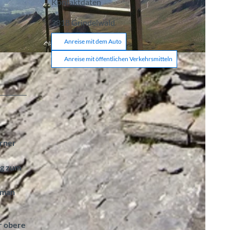
Kontaktdaten
3818
Grindelwald
Anreise mit dem Auto
Anreise mit öffentlichen Verkehrsmitteln
erner
eg zum
 man
r obere