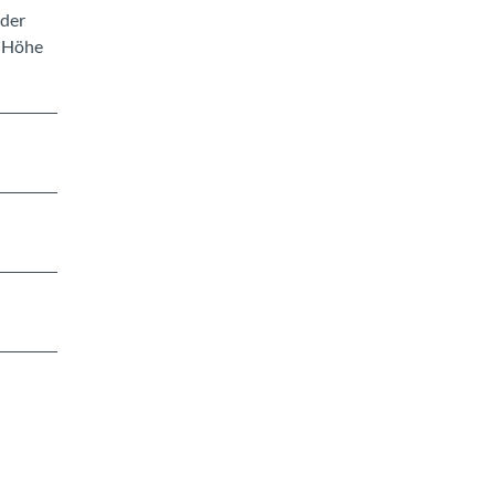
 der
f Höhe