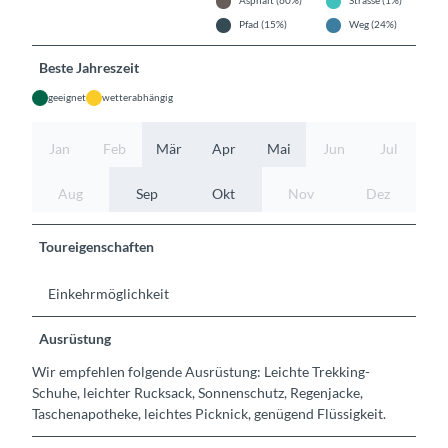
Asphalt (60%)
Strasse (1%)
Pfad (15%)
Weg (24%)
Beste Jahreszeit
geeignet
wetterabhängig
Jan
Feb
Mär
Apr
Mai
Jun
Jul
Aug
Sep
Okt
Nov
Dez
Toureigenschaften
Einkehrmöglichkeit
Ausrüstung
Wir empfehlen folgende Ausrüstung: Leichte Trekking-
Schuhe, leichter Rucksack, Sonnenschutz, Regenjacke,
Taschenapotheke, leichtes Picknick, genügend Flüssigkeit.