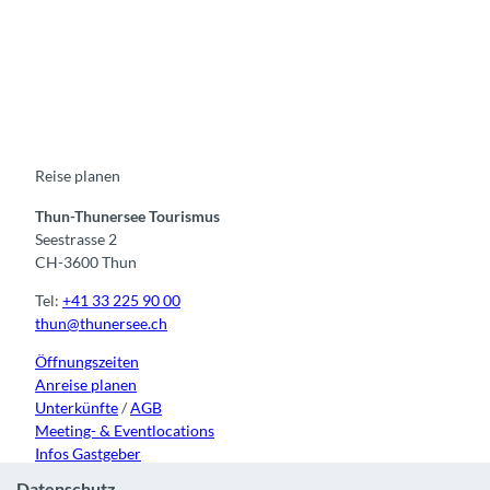
F
Y
I
t
L
a
o
n
i
i
c
u
s
k
n
e
t
t
t
k
b
u
a
o
e
o
b
g
k
d
o
e
r
I
k
a
n
m
Reise planen
Thun-Thunersee Tourismus
Seestrasse 2
CH-3600 Thun
Tel:
+41 33 225 90 00
thun@thunersee.ch
Öffnungszeiten
Anreise planen
Unterkünfte
/
AGB
Meeting- & Eventlocations
Infos Gastgeber
Datenschutz