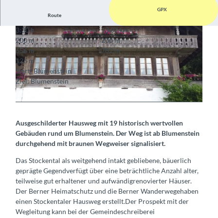
GPX
Route
3:30 h
13,02 km
200 m
200 m
656 m
782 m
126 m
Start: Blumenstein
Ziel: Blumenstein
© Berner Wanderwege
© Berner Wanderwege
Ausgeschilderter Hausweg mit 19 historisch wertvollen
Gebäuden rund um Blumenstein. Der Weg ist ab Blumenstein
durchgehend mit braunen Wegweiser signalisiert.
Das Stockental als weitgehend intakt gebliebene, bäuerlich
geprägte Gegendverfügt über eine beträchtliche Anzahl alter,
teilweise gut erhaltener und aufwändigrenovierter Häuser.
Der Berner Heimatschutz und die Berner Wanderwegehaben
einen Stockentaler Hausweg erstellt.Der Prospekt mit der
Wegleitung kann bei der Gemeindeschreiberei