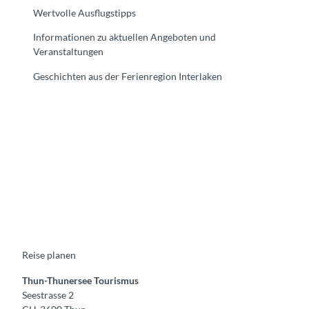
Wertvolle Ausflugstipps
Informationen zu aktuellen Angeboten und
Veranstaltungen
Geschichten aus der Ferienregion Interlaken
F
Y
I
t
L
a
o
n
i
i
c
u
s
k
n
e
t
t
t
k
b
u
a
o
e
o
b
g
k
d
o
e
r
I
k
a
n
m
Reise planen
Thun-Thunersee Tourismus
Seestrasse 2