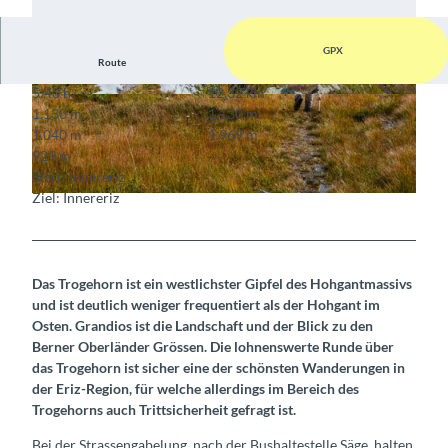
GPX
Route
5:40 h
12,32 km
© Berner Wanderwege
© Berner Wanderwege
1.130 m
1.130 m
1.040 m
1.969 m
929 m
Start: Innereriz
Ziel: Innereriz
© Berner Wanderwege
Das Trogehorn ist ein westlichster Gipfel des Hohgantmassivs
und ist deutlich weniger frequentiert als der Hohgant im
Osten. Grandios ist die Landschaft und der Blick zu den
Berner Oberländer Grössen. Die lohnenswerte Runde über
das Trogehorn ist sicher eine der schönsten Wanderungen in
der Eriz-Region, für welche allerdings im Bereich des
Trogehorns auch Trittsicherheit gefragt ist.
Bei der Strassengabelung, nach der Bushaltestelle Säge, halten