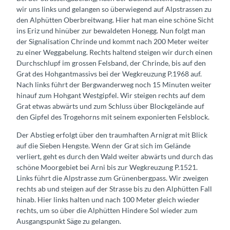
wir uns links und gelangen so überwiegend auf Alpstrassen zu
den Alphütten Oberbreitwang. Hier hat man eine schöne Sicht
ins Eriz und hinüber zur bewaldeten Honegg. Nun folgt man
der Signalisation Chrinde und kommt nach 200 Meter weiter
zu einer Weggabelung. Rechts haltend steigen wir durch einen
Durchschlupf im grossen Felsband, der Chrinde, bis auf den
Grat des Hohgantmassivs bei der Wegkreuzung P.1968 auf.
Nach links führt der Bergwanderweg noch 15 Minuten weiter
hinauf zum Hohgant Westgipfel. Wir steigen rechts auf dem
Grat etwas abwärts und zum Schluss über Blockgelände auf
den Gipfel des Trogehorns mit seinem exponierten Felsblock.
Der Abstieg erfolgt über den traumhaften Arnigrat mit Blick
auf die Sieben Hengste. Wenn der Grat sich im Gelände
verliert, geht es durch den Wald weiter abwärts und durch das
schöne Moorgebiet bei Arni bis zur Wegkreuzung P.1521.
Links führt die Alpstrasse zum Grünenbergpass. Wir zweigen
rechts ab und steigen auf der Strasse bis zu den Alphütten Fall
hinab. Hier links halten und nach 100 Meter gleich wieder
rechts, um so über die Alphütten Hindere Sol wieder zum
Ausgangspunkt Säge zu gelangen.