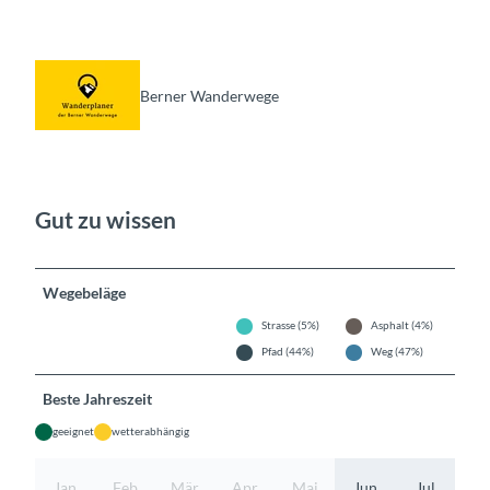
Berner Wanderwege
Gut zu wissen
Wegebeläge
Strasse (5%)
Asphalt (4%)
Pfad (44%)
Weg (47%)
Beste Jahreszeit
geeignet
wetterabhängig
Jan
Feb
Mär
Apr
Mai
Jun
Jul