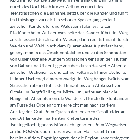
durch das Dorf. Nach kurzer Zeit unterquert das
Teersträsschen die Bahnlinie, setzt über die Kander und führt
im Linksbogen zurück. Ein schöner Spaziergang verläuft
zwischen Kanderufer und Waldsaum taleinwärts zum
Pfadfinderheim. Auf der Westseite der Kander führt der Weg
anschliessend durch sanfte Wiesen, dann rechts hinauf durch
Weiden und Wald. Nach dem Queren eines Alpsträsschens,
gelangt man in das Üeschinentälchen und zu den Sennhütten
von Usser Üschene. Auf dem Strässchen geht's an den Hütten
von Balme und Uf der Egge vorüber durch das weite Alpental
zwischen Üschenegrat und Lohnerkette nach Inner Üschene.
In Inner Üschene/Leimeren zweigt der Weg hangaufwärts vom
Strässchen ab und führt steil hinauf bis zum Alpkessel von
Ortele. Im Bergfrühling, ca. Mitte Juni, erfreuen hier die
Hänge mit Alpenblumen die Wanderer. Durch die Fluhbänder
am Fusse des Ortelenhorns erreicht man nach starkem
Anstieg den Grat. Beim Queren der lockeren Geröllfelder an
der Ostflanke der markanten Klettertürme des
Tschingellochtighorns ist Vorsicht geboten. Beim Wegweiser
am Süd-Ost-Ausläufer des erwähnten Horns, steht man
bereits auf dem Engstligengrat, der die Region Kandersteg von