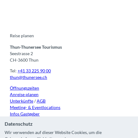
F
Y
I
t
L
a
o
n
i
i
c
u
s
k
n
e
t
t
t
k
b
u
a
o
e
o
b
g
k
d
o
e
r
I
k
a
n
m
Reise planen
Thun-Thunersee Tourismus
Seestrasse 2
CH-3600 Thun
Tel:
+41 33 225 90 00
thun@thunersee.ch
Öffnungszeiten
Anreise planen
Unterkünfte
/
AGB
Meeting- & Eventlocations
Infos Gastgeber
Datenschutz
Wir verwenden auf dieser Website Cookies, um die