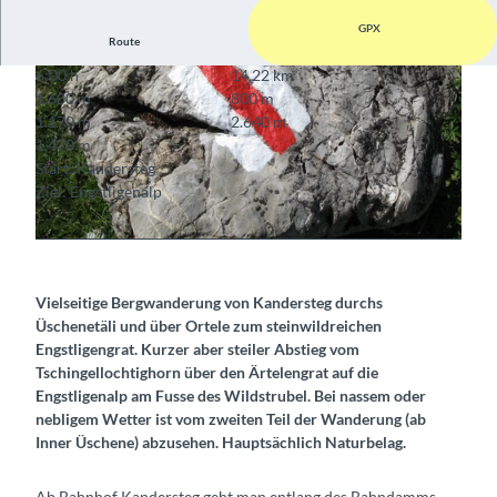
GPX
Route
6:00 h
14,22 km
1.600 m
800 m
1.170 m
2.640 m
1.470 m
Start: Kandersteg
Ziel: Engstligenalp
© Berner Wanderwege
© Berner Wanderwege, Berner Wanderwege
Vielseitige Bergwanderung von Kandersteg durchs
Üschenetäli und über Ortele zum steinwildreichen
Engstligengrat. Kurzer aber steiler Abstieg vom
Tschingellochtighorn über den Ärtelengrat auf die
Engstligenalp am Fusse des Wildstrubel. Bei nassem oder
nebligem Wetter ist vom zweiten Teil der Wanderung (ab
Inner Üschene) abzusehen. Hauptsächlich Naturbelag.
Ab Bahnhof Kandersteg geht man entlang des Bahndamms