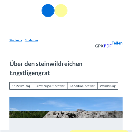
Z
u
DE
Webcams
Informationen
Suche
Menü
m
I
n
h
a
Startseite
Erlebnisse
Teilen
GPX
PDF
l
t
Über den steinwildreichen
Engstligengrat
14,22 km lang
Schwierigkeit: schwer
Kondition: schwer
Wanderung