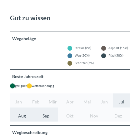
Gut zu wissen
Wegebeläge
Strasse (2%)
Asphalt (15%)
Weg (20%)
Pfad (58%)
Schotter (5%)
Beste Jahreszeit
geeignet
wetterabhängig
Jan
Feb
Mär
Apr
Mai
Jun
Jul
Aug
Sep
Okt
Nov
Dez
Wegbeschreibung