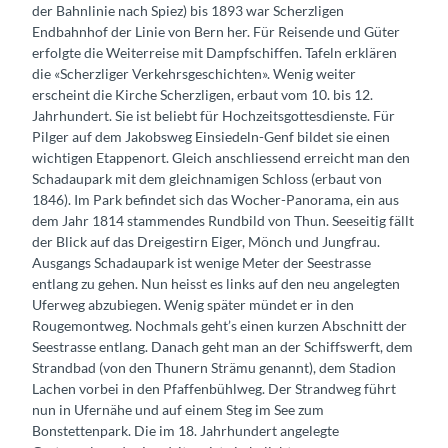
der Bahnlinie nach Spiez) bis 1893 war Scherzligen
Endbahnhof der Linie von Bern her. Für Reisende und Güter
erfolgte die Weiterreise mit Dampfschiffen. Tafeln erklären
die «Scherzliger Verkehrsgeschichten». Wenig weiter
erscheint die Kirche Scherzligen, erbaut vom 10. bis 12.
Jahrhundert. Sie ist beliebt für Hochzeitsgottesdienste. Für
Pilger auf dem Jakobsweg Einsiedeln-Genf bildet sie einen
wichtigen Etappenort. Gleich anschliessend erreicht man den
Schadaupark mit dem gleichnamigen Schloss (erbaut von
1846). Im Park befindet sich das Wocher-Panorama, ein aus
dem Jahr 1814 stammendes Rundbild von Thun. Seeseitig fällt
der Blick auf das Dreigestirn Eiger, Mönch und Jungfrau.
Ausgangs Schadaupark ist wenige Meter der Seestrasse
entlang zu gehen. Nun heisst es links auf den neu angelegten
Uferweg abzubiegen. Wenig später mündet er in den
Rougemontweg. Nochmals geht’s einen kurzen Abschnitt der
Seestrasse entlang. Danach geht man an der Schiffswerft, dem
Strandbad (von den Thunern Strämu genannt), dem Stadion
Lachen vorbei in den Pfaffenbühlweg. Der Strandweg führt
nun in Ufernähe und auf einem Steg im See zum
Bonstettenpark. Die im 18. Jahrhundert angelegte