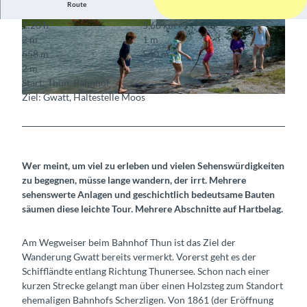
Route
1:20 h
5,60 km
© Berner Wanderwege
© Markus Schluep
2 m
1 m
558 m
560 m
2 m
Start: Thun, Bahnhof
Ziel: Gwatt, Haltestelle Moos
© stibus.ch
Wer meint, um viel zu erleben und vielen Sehenswürdigkeiten
zu begegnen, müsse lange wandern, der irrt. Mehrere
sehenswerte Anlagen und geschichtlich bedeutsame Bauten
säumen diese leichte Tour. Mehrere Abschnitte auf Hartbelag.
Am Wegweiser beim Bahnhof Thun ist das Ziel der
Wanderung Gwatt bereits vermerkt. Vorerst geht es der
Schiffländte entlang Richtung Thunersee. Schon nach einer
kurzen Strecke gelangt man über einen Holzsteg zum Standort
ehemaligen Bahnhofs Scherzligen. Von 1861 (der Eröffnung