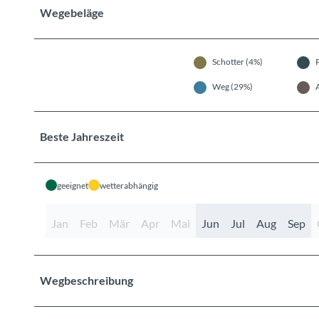
Wegebeläge
Schotter (4%)
Weg (29%)
Beste Jahreszeit
geeignet
wetterabhängig
Jan
Feb
Mär
Apr
Mai
Jun
Jul
Aug
Sep
Wegbeschreibung