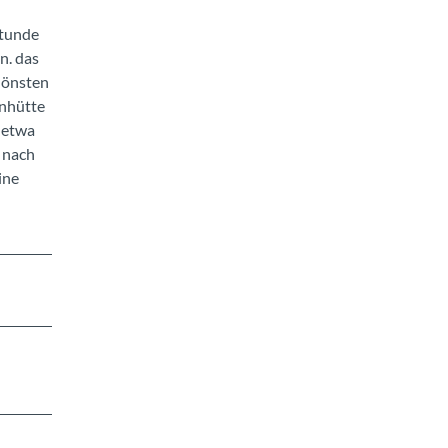
Stunde
n. das
hönsten
nnhütte
 etwa
 nach
ine