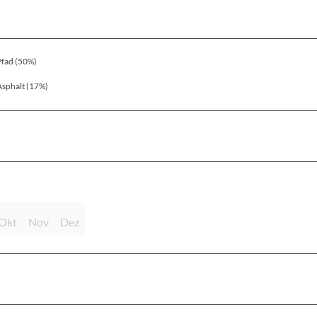
Pfad (50%)
Asphalt (17%)
Okt
Nov
Dez