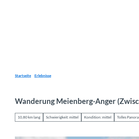
Z
u
Reiseziele
Erlebnisse
Planen
Webca
I
m
I
n
h
a
l
t
Startseite
Erlebnisse
Wanderung Meienberg-Anger (Zwisc
10,80 km lang
Schwierigkeit: mittel
Kondition: mittel
Tolles Panor