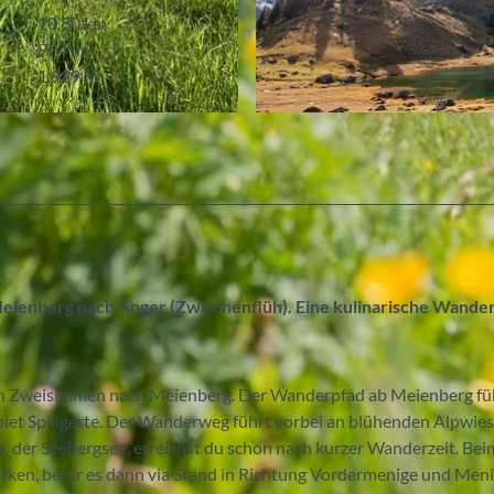
10,80 km
974 m
1.929 m
© Martin Wymann, Naturpark Diemtigtal
eienberg nach Anger (Zwischenflüh). Eine kulinarische Wander
n Zweisimmen nach Meienberg. Der Wanderpfad ab Meienberg füh
biet Spillgerte. Der Wanderweg führt vorbei an blühenden Alpwies
 der Seebergsee, erreichst du schon nach kurzer Wanderzeit. Bei
tärken, befor es dann via Stand in Richtung Vordermenige und Men