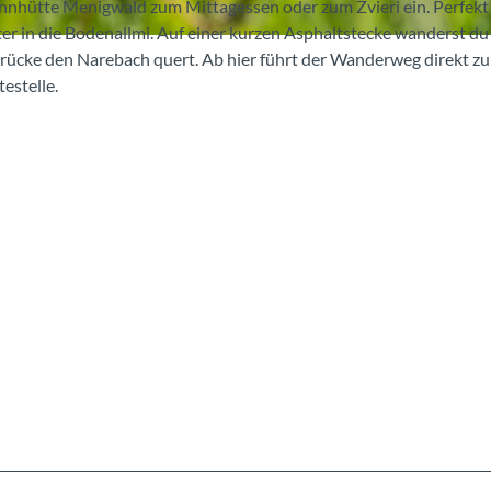
ennhütte Menigwald zum Mittagessen oder zum Zvieri ein. Perfekt
ter in die Bodenallmi. Auf einer kurzen Asphaltstecke wanderst du
Brücke den Narebach quert. Ab hier führt der Wanderweg direkt zu
estelle.