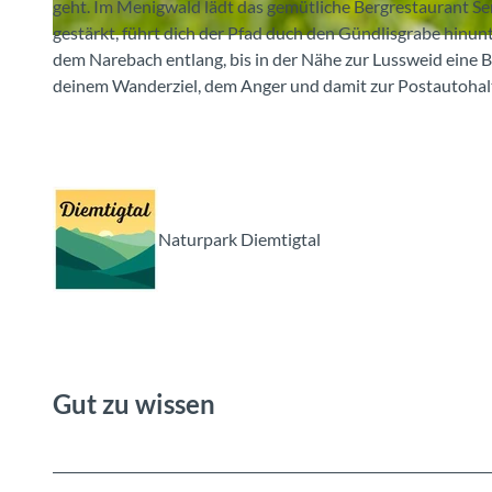
geht. Im Menigwald lädt das gemütliche Bergrestaurant S
gestärkt, führt dich der Pfad duch den Gündlisgrabe hinun
© Martin Wymann, Naturpark Diemtigtal
dem Narebach entlang, bis in der Nähe zur Lussweid eine 
deinem Wanderziel, dem Anger und damit zur Postautohalt
Naturpark Diemtigtal
Gut zu wissen