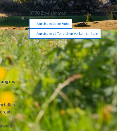
Kontaktdaten
3770
Zweisimmen
Anreise mit dem Auto
Anreise mit öffentlichen Verkehrsmitteln
ung ins
rt dich
en, an
m
igwald