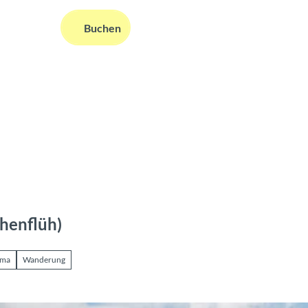
DE
Buchen
ms
nformationen
Suche
henflüh)
ama
Wanderung