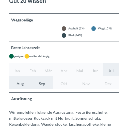
Gut zu wissen
Wegebeläge
Asphalt (1%)
Weg (15%)
Pfad (84%)
Beste Jahreszeit
geeignet
wetterabhängig
Jan
Feb
Mär
Apr
Mai
Jun
Jul
Aug
Sep
Okt
Nov
Dez
Ausrüstung
Wir empfehlen folgende Ausrüstung: Feste Bergschuhe,
mittelgrosser Rucksack mit Hüftgurt, Sonnenschutz,
Regenbekleidung, Wanderstöcke, Taschenapotheke, kleine