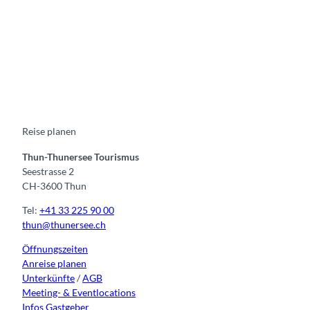
F
Y
I
t
L
a
o
n
i
i
c
u
s
k
n
e
t
t
t
k
b
u
a
o
e
o
b
g
k
d
o
e
r
I
k
a
n
m
Reise planen
Thun-Thunersee Tourismus
Seestrasse 2
CH-3600 Thun
Tel:
+41 33 225 90 00
thun@thunersee.ch
Öffnungszeiten
Anreise planen
Unterkünfte
/
AGB
Meeting- & Eventlocations
Infos Gastgeber