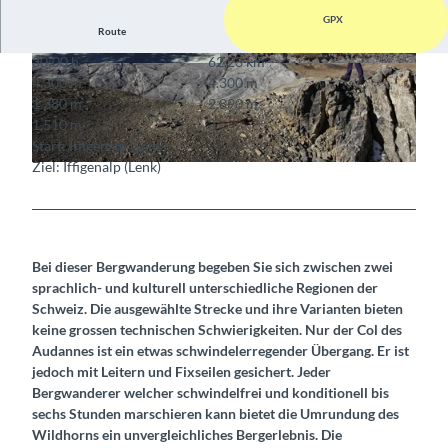
GPX
Route
30:00 h
62,23 km
© Markus Schluep
© Wildstrubelhütte
4.300 m
4.300 m
1.380 m
2.890 m
1.510 m
Start: Iffigenalp (Lenk)
Ziel: Iffigenalp (Lenk)
© Cabane des Audanne
Bei dieser Bergwanderung begeben Sie sich zwischen zwei
sprachlich- und kulturell unterschiedliche Regionen der
Schweiz. Die ausgewählte Strecke und ihre Varianten bieten
keine grossen technischen Schwierigkeiten. Nur der Col des
Audannes ist ein etwas schwindelerregender Übergang. Er ist
jedoch mit Leitern und Fixseilen gesichert. Jeder
Bergwanderer welcher schwindelfrei und konditionell bis
sechs Stunden marschieren kann bietet die Umrundung des
Wildhorns ein unvergleichliches Bergerlebnis. Die