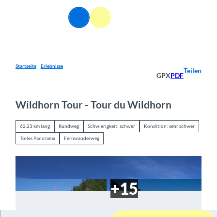
Z
u
DE
Webcams
Informationen
Suche
Menü
m
I
n
h
a
Startseite
Erlebnisse
Teilen
GPX
PDF
l
t
Wildhorn Tour - Tour du Wildhorn
62,23 km lang
Rundweg
Schwierigkeit: schwer
Kondition: sehr schwer
Tolles Panorama
Fernwanderweg