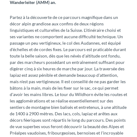
Wanderleiter (AMM) an.
Partez à la découverte de ce parcours magnifique dans un
décor alpin grandiose aux confins de deux régions
linguistiques et culturelles de la Suisse. L'itinéraire choisi et
ses variantes ne comportent aucune difficulté technique. Un
passage un peu vertigineux, le col des Audannes, est équipé
d'échelles et de cordes fixes. Le parcours est praticable durant
toute la belle saison, dès que les névés d'altitude ont fondu,
par des marcheurs possédant un entraînement suffisant pour
digérer cinq à six heures de marche par jour. La traversée des
lapiaz est assez pénible et demande beaucoup d'attention,
mais n'est pas vertigineuse. Il est conseillé de ne pas garder les
bâtons à la main, mais de les fixer sur le sac, ce qui permet
d'avoir les mains libres. Le tour du Wildhorn évite les routes et
les agglomérations et se réalise essentiellement sur des
sentiers de montagne bien balisés et entretenus, à une altitude
de 1400 à 2900 mètres. Des lacs, cols, lapiaz et arêtes aux
décors féeriques sont répartis le long du parcours. Des points
de vue superbes vous feront découvrir la beauté des Alpes et
Préalpes vaudoises, fribourgeoises, bernoises et l'incroyable