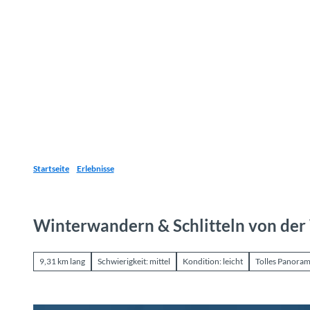
Z
u
Reiseziele
Erlebnisse
Planen
Webca
I
m
I
n
h
a
l
t
Startseite
Erlebnisse
Winterwandern & Schlitteln von der 
9,31 km lang
Schwierigkeit: mittel
Kondition: leicht
Tolles Panora