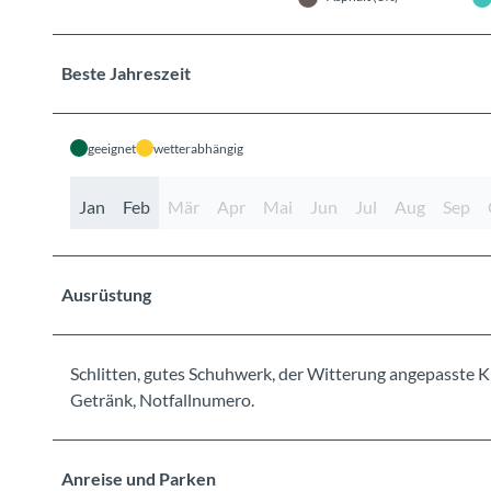
Beste Jahreszeit
geeignet
wetterabhängig
Jan
Feb
Mär
Apr
Mai
Jun
Jul
Aug
Sep
Ausrüstung
Schlitten, gutes Schuhwerk, der Witterung angepasste 
Getränk, Notfallnumero.
Anreise und Parken