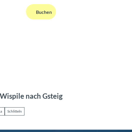
DE
Buchen
ms
nformationen
Suche
Wispile nach Gsteig
ma
Schlitteln