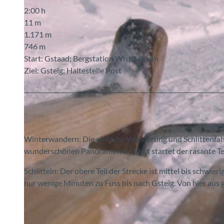
2:00 h
11 m
1.171 m
746 m
Start: Gstaad; Bergstation Wispilebahn
Ziel: Gsteig; Haltestelle Post
Winterwandern: Die einfache Wanderung und Schlittenfahr
wunderschönen Panoramaweg. Dort startet der rasante Tei
Schlitteln: Der obere Teil der Strecke ist mittel bis schwieri
nur wenige Minuten zu Fuss bis nach Gsteig. Von hier aus 