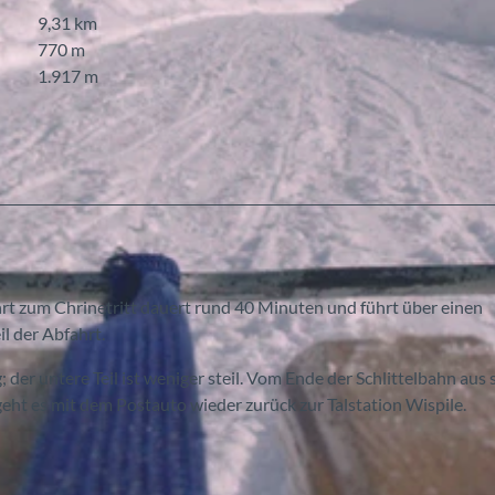
9,31 km
770 m
1.917 m
t zum Chrinetritt dauert rund 40 Minuten und führt über einen
l der Abfahrt.
g; der untere Teil ist weniger steil. Vom Ende der Schlittelbahn aus 
geht es mit dem Postauto wieder zurück zur Talstation Wispile.