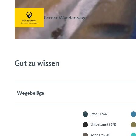
© Gstaad Saanenland Tourismus, Berner Wanderwege
Berner Wanderwege
© Berner Wanderwege , Berner Wanderwege
Gut zu wissen
Wegebeläge
Pfad (15%)
Unbekannt (3%)
Asphalt (8%)