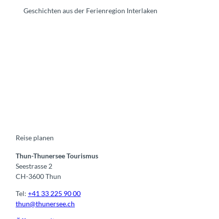
Geschichten aus der Ferienregion Interlaken
F
Y
I
t
L
a
o
n
i
i
c
u
s
k
n
e
t
t
t
k
b
u
a
o
e
o
b
g
k
d
o
e
r
I
k
a
n
m
Reise planen
Thun-Thunersee Tourismus
Seestrasse 2
CH-3600 Thun
Tel:
+41 33 225 90 00
thun@thunersee.ch