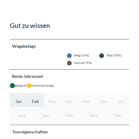
Gut zu wissen
Wegebeläge
Weg (19%)
Pfad (78%)
Asphalt (3%)
Beste Jahreszeit
geeignet
wetterabhängig
Jan
Feb
Mär
Apr
Mai
Jun
Jul
Aug
Sep
Okt
Nov
Dez
Toureigenschaften