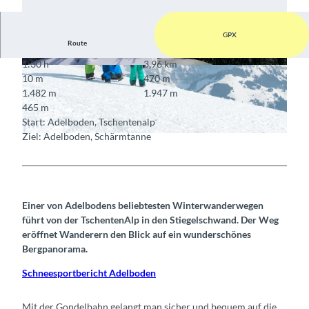
GPX
Route
1:30 h
3,96 km
© Berner Wanderwege
© Berner Wanderwege
10 m
470 m
1.482 m
1.947 m
465 m
Start: Adelboden, Tschentenalp
Ziel: Adelboden, Schärmtanne
© Adelboden Tourismus
Einer von Adelbodens beliebtesten Winterwanderwegen
führt von der TschentenAlp in den Stiegelschwand. Der Weg
eröffnet Wanderern den Blick auf ein wunderschönes
Bergpanorama.
Schneesportbericht Adelboden
Mit der Gondelbahn gelangt man sicher und bequem auf die