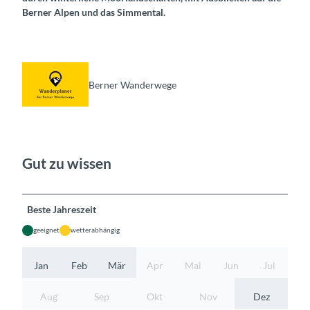
Berner Alpen und das Simmental.
Berner Wanderwege
Gut zu wissen
Beste Jahreszeit
geeignet
wetterabhängig
Jan
Feb
Mär
Apr
Mai
Jun
Jul
Aug
Sep
Okt
Nov
Dez