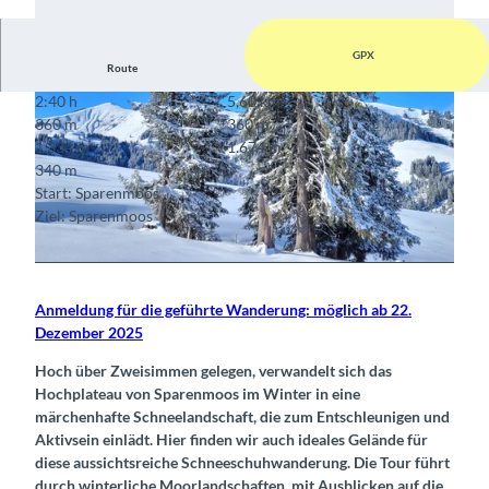
GPX
Route
2:40 h
5,60 km
360 m
360 m
1.334 m
1.674 m
340 m
Start: Sparenmoos
Ziel: Sparenmoos
© Godi Huber, Berner Wanderwege
© Godi Huber, Berner Wanderwege
Anmeldung für die geführte Wanderung: möglich ab 22.
Dezember 2025
Hoch über Zweisimmen gelegen, verwandelt sich das
Hochplateau von Sparenmoos im Winter in eine
märchenhafte Schneelandschaft, die zum Entschleunigen und
Aktivsein einlädt. Hier finden wir auch ideales Gelände für
diese aussichtsreiche Schneeschuhwanderung. Die Tour führt
durch winterliche Moorlandschaften, mit Ausblicken auf die