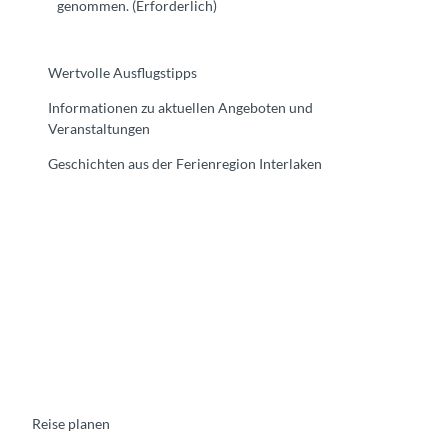
genommen.
(Erforderlich)
Wertvolle Ausflugstipps
Informationen zu aktuellen Angeboten und
Veranstaltungen
Geschichten aus der Ferienregion Interlaken
F
Y
I
t
L
a
o
n
i
i
c
u
s
k
n
e
t
t
t
k
b
u
a
o
e
o
b
g
k
d
o
e
r
I
k
a
n
m
Reise planen