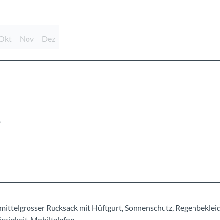
Okt
Nov
Dez
p
mittelgrosser Rucksack mit Hüftgurt, Sonnenschutz, Regenbeklei
sigkeit, Mobiltelefon.