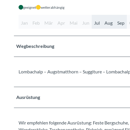
geeignet
wetterabhängig
Jan
Feb
Mär
Apr
Mai
Jun
Jul
Aug
Sep
Wegbeschreibung
Lombachalp – Augstmatthorn – Suggiture – Lombachal
Ausrüstung
Wir empfehlen folgende Ausrüstung: Feste Bergschuhe, 
Wanderstöcke, Taschenapotheke, Picknick, genügend Flüs