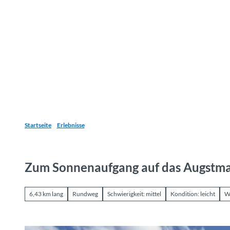
Z
u
Reiseziele
Erlebnisse
Planen
Webca
I
m
I
n
h
a
l
t
Startseite
Erlebnisse
Zum Sonnenaufgang auf das Augstm
6,43 km lang
Rundweg
Schwierigkeit: mittel
Kondition: leicht
W