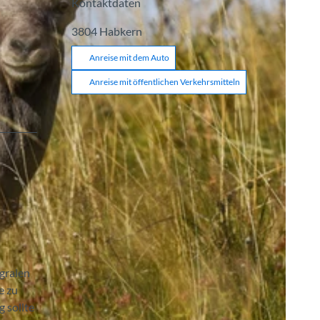
Kontaktdaten
3804
Habkern
Anreise mit dem Auto
Anreise mit öffentlichen Verkehrsmitteln
gralen
e zu
 sollte