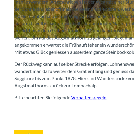
man loswandern. Angeschrieben ist der Weg mit einer Stu
der Sonne sind aber oftmals die beeindruckendsten, weshal
© Berner Wanderwege
Ab der Lombachalp ist der Weg gut beschildert. Die Wander
anspruchsvoll ist sie nie, weshalb sie auch in der Nacht p
erreicht man den Grat bei Punkt 2101 und kann anschliess
werfen. Um auf das Augstmatthorn zu gelangen, biegt man
© Berner Wanderwege
angekommen erwartet die Frühaufsteher ein wunderschöner
Mit etwas Glück geniessen ausserdem ganze Steinbockkolo
Der Rückweg kann auf selber Strecke erfolgen. Lohnenswer
wandert man dazu weiter dem Grat entlang und geniess dab
Suggiture bis zum Punkt 1878. Hier sind Wanderstöcke vo
Augstmatthorns zurück zur Lombachalp.
Bitte beachten Sie folgende
Verhaltensregeln