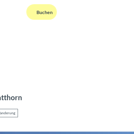
DE
Buchen
ms
nformationen
Suche
atthorn
anderung