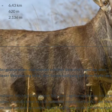
6,43 km
620 m
2.136 m
Bergpanoramen und wunderschöner Seesicht – und das alles
dieser Wanderung ist es, den Sonnenaufgang auf dem Gipfel des
bkern. Wichtig: Das Gebiet Teil eines Jagdbanngebietes mit inte
ten. Deshalb lohnt es sich, entweder eine Unterkunft in der Näh
en und von dort zu starten. Rund zwei Stunden vor Sonnenaufgang