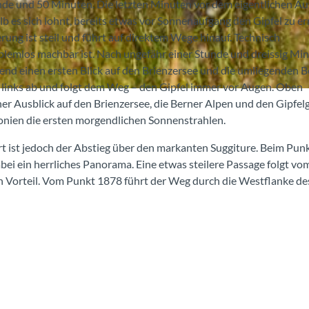
nde und 50 Minuten. Die letzten Minuten vor dem eigentlichen A
b es sich lohnt, bereits etwas vor Sonnenaufgang den Gipfel zu er
ung ist steil und führt auf direktem Wege hinauf. Technisch
roblemlos machbar ist. Nach ungefähr einer Stunde und dreissig Mi
end einen ersten Blick auf den Brienzersee und die umliegenden B
 links ab und folgt dem Weg – den Gipfel immer vor Augen. Oben
 Ausblick auf den Brienzersee, die Berner Alpen und den Gipfelg
nien die ersten morgendlichen Sonnenstrahlen.
t ist jedoch der Abstieg über den markanten Suggiture. Beim Pun
ei ein herrliches Panorama. Eine etwas steilere Passage folgt vo
n Vorteil. Vom Punkt 1878 führt der Weg durch die Westflanke de