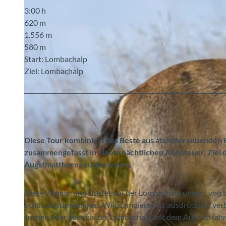
3:00 h
620 m
1.556 m
580 m
Start: Lombachalp
Ziel: Lombachalp
Diese Tour kombiniert das Beste aus atemberaubenden 
zusammengefasst in einem nächtlichen Abenteuer. Ziel 
Augstmatthorns zu geniessen.
Diese Wanderung startet auf der Lombachalp unweit von Ha
Schutzbestimmungen, Wildcampieren ist ausdrücklich verbo
suchen oder aber bis zur Lombachalp mit dem Auto zu fahr