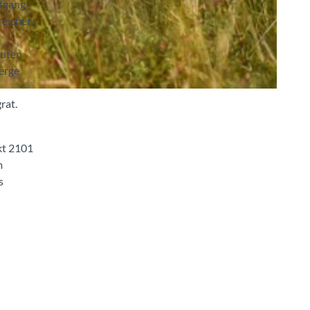
ufgang
reichen.
nuten
erge
rat.
kt 2101
m
s