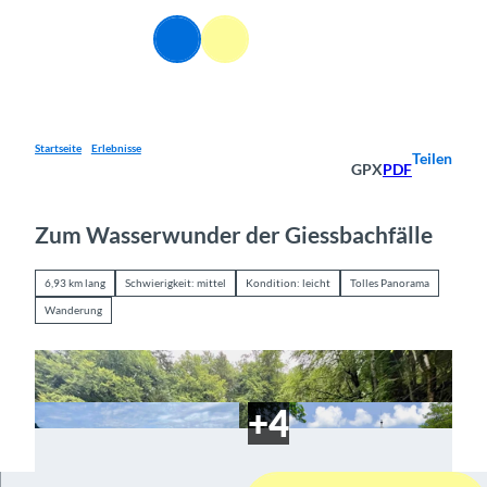
Z
u
DE
Webcams
Informationen
Suche
Menü
m
I
n
h
a
Startseite
Erlebnisse
Teilen
GPX
PDF
l
t
Zum Wasserwunder der Giessbachfälle
6,93 km lang
Schwierigkeit: mittel
Kondition: leicht
Tolles Panorama
Wanderung