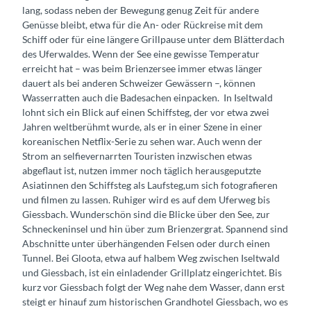
lang, sodass neben der Bewegung genug Zeit für andere
Genüsse bleibt, etwa für die An- oder Rückreise mit dem
Schiff oder für eine längere Grillpause unter dem Blätterdach
des Uferwaldes. Wenn der See eine gewisse Temperatur
erreicht hat – was beim Brienzersee immer etwas länger
dauert als bei anderen Schweizer Gewässern –, können
Wasserratten auch die Badesachen einpacken. In Iseltwald
lohnt sich ein Blick auf einen Schiffsteg, der vor etwa zwei
Jahren weltberühmt wurde, als er in einer Szene in einer
koreanischen Netflix-Serie zu sehen war. Auch wenn der
Strom an selfievernarrten Touristen inzwischen etwas
abgeflaut ist, nutzen immer noch täglich herausgeputzte
Asiatinnen den Schiffsteg als Laufsteg,um sich fotografieren
und filmen zu lassen. Ruhiger wird es auf dem Uferweg bis
Giessbach. Wunderschön sind die Blicke über den See, zur
Schneckeninsel und hin über zum Brienzergrat. Spannend sind
Abschnitte unter überhängenden Felsen oder durch einen
Tunnel. Bei Gloota, etwa auf halbem Weg zwischen Iseltwald
und Giessbach, ist ein einladender Grillplatz eingerichtet. Bis
kurz vor Giessbach folgt der Weg nahe dem Wasser, dann erst
steigt er hinauf zum historischen Grandhotel Giessbach, wo es