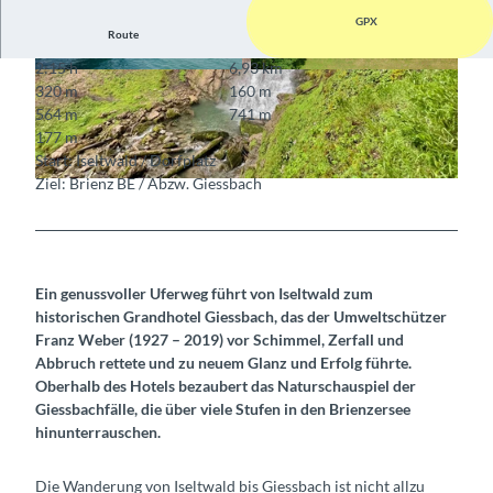
GPX
Route
2:15 h
6,93 km
© Fredy Joss, Fredy Joss
© Fredy Joss, Fredy Joss
320 m
160 m
564 m
741 m
177 m
Start: Iseltwald / Dorfplatz
Ziel: Brienz BE / Abzw. Giessbach
© Fredy Joss, Fredy Joss
Ein genussvoller Uferweg führt von Iseltwald zum
historischen Grandhotel Giessbach, das der Umweltschützer
Franz Weber (1927 – 2019) vor Schimmel, Zerfall und
Abbruch rettete und zu neuem Glanz und Erfolg führte.
Oberhalb des Hotels bezaubert das Naturschauspiel der
Giessbachfälle, die über viele Stufen in den Brienzersee
hinunterrauschen.
Die Wanderung von Iseltwald bis Giessbach ist nicht allzu