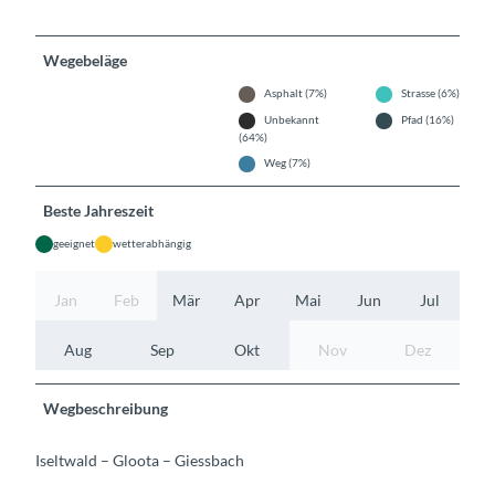
Wegebeläge
Asphalt (7%)
Strasse (6%)
Unbekannt
Pfad (16%)
(64%)
Weg (7%)
Beste Jahreszeit
geeignet
wetterabhängig
Jan
Feb
Mär
Apr
Mai
Jun
Jul
Aug
Sep
Okt
Nov
Dez
Wegbeschreibung
Iseltwald – Gloota – Giessbach