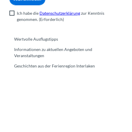
Ich habe die
Datenschutzerklärung
zur Kenntnis
genommen.
(Erforderlich)
Wertvolle Ausflugstipps
Informationen zu aktuellen Angeboten und
Veranstaltungen
Geschichten aus der Ferienregion Interlaken
F
Y
I
t
L
a
o
n
i
i
c
u
s
k
n
e
t
t
t
k
b
u
a
o
e
o
b
g
k
d