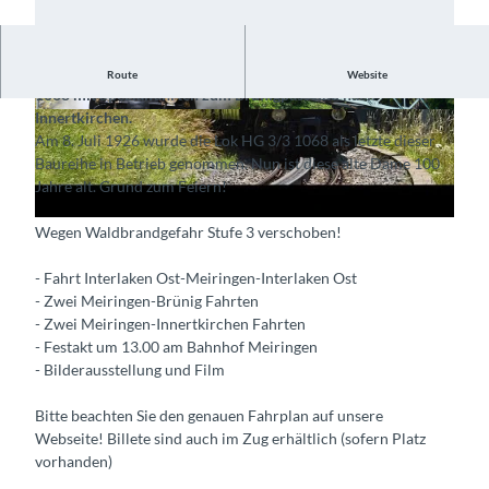
V
Im Herbst 2026 feiern wir das Jubiläum 100 Jahre HG 3/3
Route
Website
i
1068 mit Spezialfahrten zum Brünigpass und nach
Innertkirchen.
d
© Guidle.com
© Guidle.com
Am 8. Juli 1926 wurde die Lok HG 3/3 1068 als letzte dieser
e
Baureihe in Betrieb genommen. Nun ist diese alte Dame 100
o
Jahre alt. Grund zum Feiern!
a
b
Wegen Waldbrandgefahr Stufe 3 verschoben!
s
p
- Fahrt Interlaken Ost-Meiringen-Interlaken Ost
- Zwei Meiringen-Brünig Fahrten
i
- Zwei Meiringen-Innertkirchen Fahrten
e
- Festakt um 13.00 am Bahnhof Meiringen
l
- Bilderausstellung und Film
e
n
Bitte beachten Sie den genauen Fahrplan auf unsere
Webseite! Billete sind auch im Zug erhältlich (sofern Platz
vorhanden)