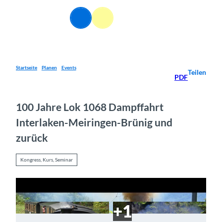
Z
u
DE
Webcams
Informationen
Suche
Menü
m
I
n
h
a
Startseite
Planen
Events
Teilen
PDF
l
t
100 Jahre Lok 1068 Dampffahrt
Interlaken-Meiringen-Brünig und
zurück
Kongress, Kurs, Seminar