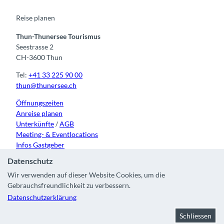
o
e
r
I
k
a
n
m
Reise planen
Thun-Thunersee Tourismus
Seestrasse 2
CH-3600 Thun
Tel:
+41 33 225 90 00
thun@thunersee.ch
Öffnungszeiten
Anreise planen
Unterkünfte
/
AGB
Meeting- & Eventlocations
Infos Gastgeber
Datenschutz
Wir verwenden auf dieser Website Cookies, um die
Gebrauchsfreundlichkeit zu verbessern.
Kontakt
|
Impressum
|
Datenschutz
|
Über uns
|
Partner
|
Datenschutzerklärung
Stadt Thun
Schliessen