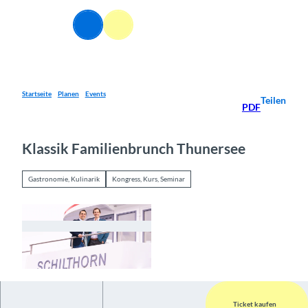
Z
u
Webcams
Informationen
Suche
Menü
m
I
n
h
a
Startseite
Planen
Events
Teilen
PDF
l
t
Klassik Familienbrunch Thunersee
Gastronomie, Kulinarik
Kongress, Kurs, Seminar
© Guidle.com
Ticket kaufen