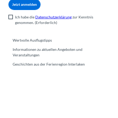
Jetzt anmelden
Ich habe die
Datenschutzerklärung
zur Kenntnis
genommen.
(Erforderlich)
Wertvolle Ausflugstipps
Informationen zu aktuellen Angeboten und
Veranstaltungen
Geschichten aus der Ferienregion Interlaken
F
Y
I
t
L
a
o
n
i
i
c
u
s
k
n
e
t
t
t
k
b
u
a
o
e