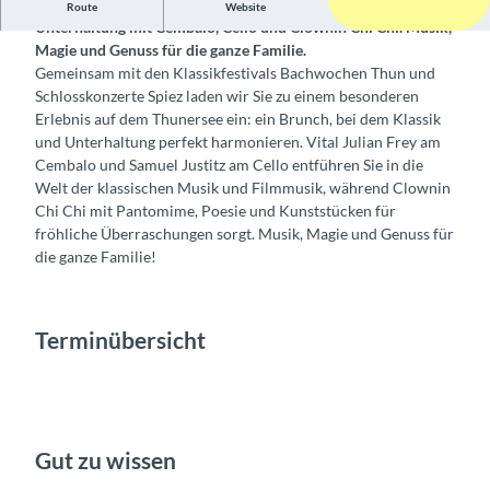
Brunch-Erlebnis auf dem Thunersee: Klassik trifft
Route
Website
Unterhaltung mit Cembalo, Cello und Clownin Chi Chi. Musik,
Magie und Genuss für die ganze Familie.
Gemeinsam mit den Klassikfestivals Bachwochen Thun und
Schlosskonzerte Spiez laden wir Sie zu einem besonderen
Erlebnis auf dem Thunersee ein: ein Brunch, bei dem Klassik
und Unterhaltung perfekt harmonieren. Vital Julian Frey am
Cembalo und Samuel Justitz am Cello entführen Sie in die
Welt der klassischen Musik und Filmmusik, während Clownin
Chi Chi mit Pantomime, Poesie und Kunststücken für
fröhliche Überraschungen sorgt. Musik, Magie und Genuss für
die ganze Familie!
Terminübersicht
Gut zu wissen