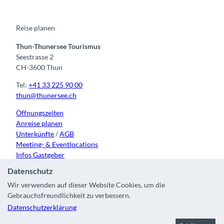
o
b
g
k
d
o
e
r
I
k
a
n
m
Reise planen
Thun-Thunersee Tourismus
Seestrasse 2
CH-3600 Thun
Tel:
+41 33 225 90 00
thun@thunersee.ch
Öffnungszeiten
Anreise planen
Unterkünfte
/
AGB
Meeting- & Eventlocations
Infos Gastgeber
Datenschutz
Wir verwenden auf dieser Website Cookies, um die
Gebrauchsfreundlichkeit zu verbessern.
Kontakt
|
Impressum
|
Datenschutz
|
Über uns
|
Partner
|
Datenschutzerklärung
Stadt Thun