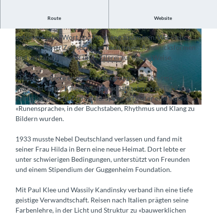
Er verband Literatur und Malerei auf eigene Weise.
Route
Website
Otto Nebel war Maler und Dichter zugleich. In seinem Werk
gehören Farbe, Wort und Form eng zusammen. Wie viele
Künstler seiner Zeit suchte er nach neuen Ausdrucksformen
und verband Literatur und Malerei auf eigene Weise.
In Berlin gehörte er zur Künstlergruppe «Der Sturm».
© Guidle.com
Während seiner Kriegsgefangenschaft schrieb er 1919 das
Antikriegsgedicht Zuginsfeld. Später erfand er eine eigene
«Runensprache», in der Buchstaben, Rhythmus und Klang zu
© Guidle.com
Bildern wurden.
1933 musste Nebel Deutschland verlassen und fand mit
seiner Frau Hilda in Bern eine neue Heimat. Dort lebte er
unter schwierigen Bedingungen, unterstützt von Freunden
und einem Stipendium der Guggenheim Foundation.
Mit Paul Klee und Wassily Kandinsky verband ihn eine tiefe
geistige Verwandtschaft. Reisen nach Italien prägten seine
Farbenlehre, in der Licht und Struktur zu «bauwerklichen