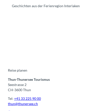
Geschichten aus der Ferienregion Interlaken
F
Y
I
t
L
a
o
n
i
i
c
u
s
k
n
e
t
t
t
k
b
u
a
o
e
o
b
g
k
d
o
e
r
I
k
a
n
m
Reise planen
Thun-Thunersee Tourismus
Seestrasse 2
CH-3600 Thun
Tel:
+41 33 225 90 00
thun@thunersee.ch