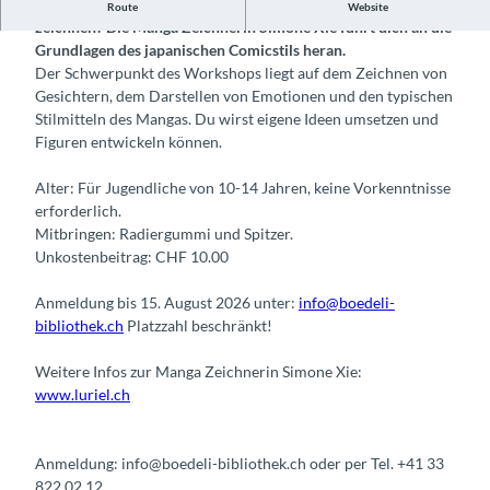
Du liebst Mangas und möchtest deine eigenen Figuren
Route
Website
zeichnen? Die Manga Zeichnerin Simone Xie führt dich an die
Grundlagen des japanischen Comicstils heran.
Der Schwerpunkt des Workshops liegt auf dem Zeichnen von
Gesichtern, dem Darstellen von Emotionen und den typischen
Stilmitteln des Mangas. Du wirst eigene Ideen umsetzen und
Figuren entwickeln können.
Alter: Für Jugendliche von 10-14 Jahren, keine Vorkenntnisse
erforderlich.
Mitbringen: Radiergummi und Spitzer.
Unkostenbeitrag: CHF 10.00
Anmeldung bis 15. August 2026 unter:
info@boedeli-
bibliothek.ch
Platzzahl beschränkt!
Weitere Infos zur Manga Zeichnerin Simone Xie:
www.luriel.ch
Anmeldung: info@boedeli-bibliothek.ch oder per Tel. +41 33
822 02 12