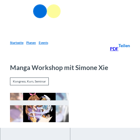
Z
u
Webcams
Informationen
Suche
Menü
m
I
n
h
a
Startseite
Planen
Events
Teilen
PDF
l
t
Manga Workshop mit Simone Xie
Kongress, Kurs, Seminar
© Guidle.com