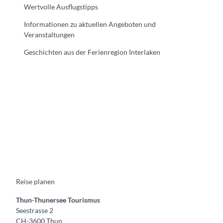
Wertvolle Ausflugstipps
Informationen zu aktuellen Angeboten und
Veranstaltungen
Geschichten aus der Ferienregion Interlaken
F
Y
I
t
L
a
o
n
i
i
c
u
s
k
n
e
t
t
t
k
b
u
a
o
e
o
b
g
k
d
o
e
r
I
k
a
n
m
Reise planen
Thun-Thunersee Tourismus
Seestrasse 2
CH-3600 Thun