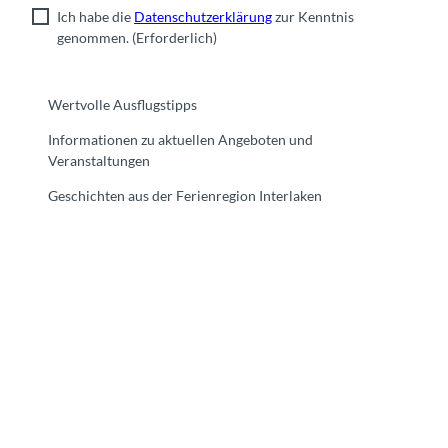
Ich habe die
Datenschutzerklärung
zur Kenntnis
genommen.
(Erforderlich)
Wertvolle Ausflugstipps
Informationen zu aktuellen Angeboten und
Veranstaltungen
Geschichten aus der Ferienregion Interlaken
F
Y
I
t
L
a
o
n
i
i
c
u
s
k
n
e
t
t
t
k
b
u
a
o
e
o
b
g
k
d
o
e
r
I
k
a
n