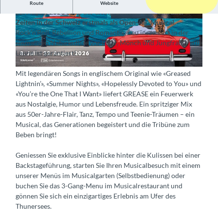
Mit GREASE präsentieren die Thunerseespiele vom 8. Juli bis
Route
Website
22. August 2026 eines der erfolgreichsten Musicals aller
Zeiten in der Schweiz erstmals als Open-Air-Musical.
© Guidle.com
© Guidle.com
Rock’n’Roll, Rebellion und Romantik, neu inszeniert in der
einmaligen Naturkulisse vor Eiger, Mönch und Jungfrau – gute
Laune ist garantiert!
© Guidle.com
Mit legendären Songs in englischem Original wie «Greased
Lightnin’», «Summer Nights», «Hopelessly Devoted to You» und
«You’re the One That I Want» liefert GREASE ein Feuerwerk
aus Nostalgie, Humor und Lebensfreude. Ein spritziger Mix
aus 50er-Jahre-Flair, Tanz, Tempo und Teenie-Träumen – ein
Musical, das Generationen begeistert und die Tribüne zum
Beben bringt!
Geniessen Sie exklusive Einblicke hinter die Kulissen bei einer
Backstageführung, starten Sie Ihren Musicalbesuch mit einem
unserer Menüs im Musicalgarten (Selbstbedienung) oder
buchen Sie das 3-Gang-Menu im Musicalrestaurant und
gönnen Sie sich ein einzigartiges Erlebnis am Ufer des
Thunersees.