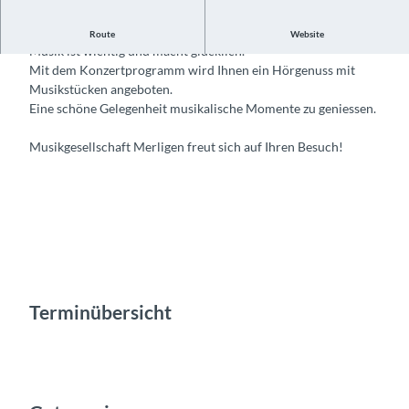
Konzert Musikgesellschaft Merligen
Route
Website
Musik ist wichtig und macht glücklich.
Mit dem Konzertprogramm wird Ihnen ein Hörgenuss mit
Musikstücken angeboten.
Eine schöne Gelegenheit musikalische Momente zu geniessen.
Musikgesellschaft Merligen freut sich auf Ihren Besuch!
Terminübersicht