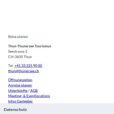
F
Y
I
t
L
a
o
n
i
i
c
u
s
k
n
e
t
t
t
k
b
u
a
o
e
o
b
g
k
d
o
e
r
I
k
a
n
m
Reise planen
Thun-Thunersee Tourismus
Seestrasse 2
CH-3600 Thun
Tel:
+41 33 225 90 00
thun@thunersee.ch
Öffnungszeiten
Anreise planen
Unterkünfte
/
AGB
Meeting- & Eventlocations
Infos Gastgeber
Datenschutz