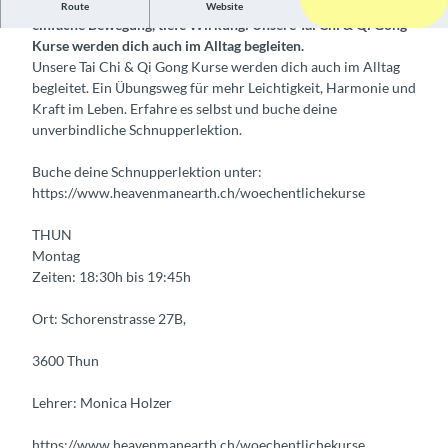
Wöchentliche Kurse Tai Chi & Qi Gong Klare Struktur,
Route
Website
einfache Bewegung, tiefe Wirkung: Unsere Tai Chi & Qi Gong
Kurse werden dich auch im Alltag begleiten.
Unsere Tai Chi & Qi Gong Kurse werden dich auch im Alltag
begleitet. Ein Übungsweg für mehr Leichtigkeit, Harmonie und
Kraft im Leben. Erfahre es selbst und buche deine
unverbindliche Schnupperlektion.
Buche deine Schnupperlektion unter:
https://www.heavenmanearth.ch/woechentlichekurse
THUN
Montag
Zeiten: 18:30h bis 19:45h
Ort: Schorenstrasse 27B,
3600 Thun
Lehrer: Monica Holzer
https://www.heavenmanearth.ch/woechentlichekurse