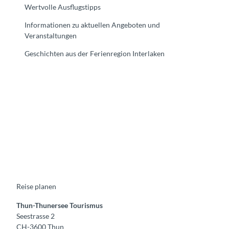
Wertvolle Ausflugstipps
Informationen zu aktuellen Angeboten und
Veranstaltungen
Geschichten aus der Ferienregion Interlaken
F
Y
I
t
L
a
o
n
i
i
c
u
s
k
n
e
t
t
t
k
b
u
a
o
e
o
b
g
k
d
o
e
r
I
k
a
n
m
Reise planen
Thun-Thunersee Tourismus
Seestrasse 2
CH-3600 Thun