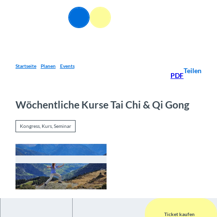
Z
u
DE
Webcams
Informationen
Suche
Menü
m
I
n
h
a
Startseite
Planen
Events
Teilen
PDF
l
t
Wöchentliche Kurse Tai Chi & Qi Gong
Kongress, Kurs, Seminar
© Guidle.com
Ticket kaufen