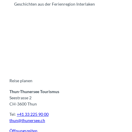
Geschichten aus der Ferienregion Interlaken
F
Y
I
t
L
a
o
n
i
i
c
u
s
k
n
e
t
t
t
k
b
u
a
o
e
o
b
g
k
d
o
e
r
I
k
a
n
m
Reise planen
Thun-Thunersee Tourismus
Seestrasse 2
CH-3600 Thun
Tel:
+41 33 225 90 00
thun@thunersee.ch
Öffnungszeiten