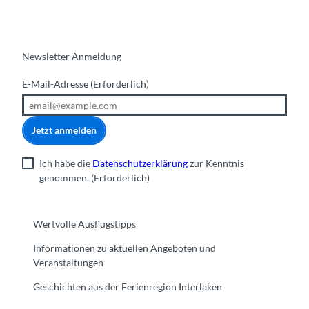
ö
e
r
h
f
'
e
e
f
Ö
i
F
n
f
s
ü
Newsletter Anmeldung
e
f
t
h
n
e
r
E-Mail-Adresse
(Erforderlich)
r
n
ä
u
t
g
n
l
e
g
Jetzt anmelden
i
r
"
c
:
g
Ich habe die
Datenschutzerklärung
zur Kenntnis
h
i
e
genommen.
(Erforderlich)
e
n
f
F
n
ä
ü
e
h
h
Wertvolle Ausflugstipps
n
r
r
«
d
Informationen zu aktuellen Angeboten und
u
Y
e
Veranstaltungen
n
o
t
g
u
Geschichten aus der Ferienregion Interlaken
e
"
n
S