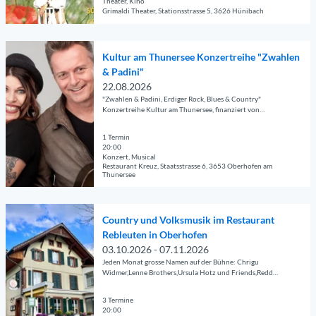
Theater, Kino
f
s
Grimaldi Theater, Stationsstrasse 5, 3626 Hünibach
r
n
e
a
© Guidle.com
e
i
m
D
n
t
Kultur am Thunersee Konzertreihe "Zwahlen
T
e
e
& Padini"
h
t
'
22.08.2026
u
a
K
"Zwahlen & Padini, Erdiger Rock, Blues & Country"
n
i
ö
Konzertreihe Kultur am Thunersee, finanziert von
e
Hilterfingen-Hünibach-Oberhofen Tourismus
l
n
r
s
1 Termin
i
s
20:00
e
g
Konzert, Musical
e
i
Restaurant Kreuz, Staatsstrasse 6, 3653 Oberhofen am
d
Thunersee
e
t
e
K
© Guidle.com
e
r
o
'
D
W
Country und Volksmusik im Restaurant
n
K
e
i
Rebleuten in Oberhofen
z
u
t
e
03.10.2026 - 07.11.2026
e
l
a
s
Jeden Monat grosse Namen auf der Bühne: Chrigu
r
t
i
e
Widmer,Lenne Brothers,Ursula Hotz und Friends,Redd
t
Volkaert,Alex Klein und Band,Buffalo Riders, Chicken
u
l
-
r
Rucks,James Gray u Maec Gerber, Redd Volkaert
r
s
3 Termine
G
e
20:00
a
e