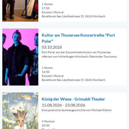
c
l
1 Termin
c
17:00
s
Konzert, Musical
o
e
Buvette am See, Ländtestrasse 15, 3626 Hünibach
r
i
d
© Guidle.com
t
L
D
e
Kultur am Thunersee Konzertreihe "Port
i
e
'
Polar"
v
t
D
03.10.2026
e
a
u
Port Polar, aus der Konzertreihe Kultur am Thunersee,
M
i
offeriert von Hilterfingen-Hünibach-Oberhofen Tourismus
o
u
l
A
s
s
1 Termin
d
16:00
i
e
Konzert, Musical
e
k
i
Buvette am See, Ländtestrasse 15, 3626 Hünibach
l
'
t
a
© Guidle.com
ö
e
n
D
f
'
König der Wiese - Grimaldi Theater
t
e
f
K
15.08.2026 - 23.08.2026
e
t
n
u
Eine poetische Sommergeschichte von Michael Klemm
'
a
e
l
ö
i
4 Termine
n
t
f
l
20:00
u