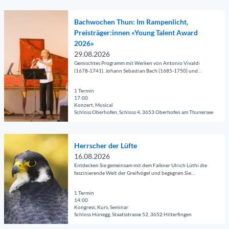
© Guidle.com
e
s
k
t
D
"
i
o
e
Bachwochen Thun: Im Rampenlicht,
e
Z
k
n
'
Preisträger:innen «Young Talent Award
t
w
i
z
I
2026»
a
a
m
e
m
29.08.2026
i
h
R
r
R
Gemischtes Programm mit Werken von Antonio Vivaldi
l
l
e
t
(1678-1741), Johann Sebastian Bach (1685-1750) und
a
anderen Barockkomponisten.
s
e
s
H
m
e
1 Termin
n
t
a
p
17:00
i
&
a
l
Konzert, Musical
e
t
Schloss Oberhofen, Schloss 4, 3653 Oberhofen am Thunersee
P
u
l
n
e
a
r
a
l
© Guidle.com
'
d
a
m
i
D
B
Herrscher der Lüfte
i
n
R
c
e
a
16.08.2026
n
t
i
h
t
c
Entdecken Sie gemeinsam mit dem Falkner Ulrich Lüthi die
i
R
d
t
a
faszinierende Welt der Greifvögel und begegnen Sie
h
"
e
e
'
verschiedenen Arten.
i
w
'
b
r
ö
l
1 Termin
o
ö
l
b
14:00
f
s
Kongress, Kurs, Seminar
c
f
e
a
f
e
Schloss Hünegg, Staatsstrasse 52, 3652 Hilterfingen
h
f
u
c
n
i
© Guidle.com