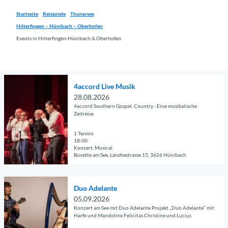
Startseite
Reiseziele
Thunersee
Hilterfingen – Hünibach – Oberhofen
Events in Hilterfingen-Hünibach & Oberhofen
D
4accord Live Musik
e
28.08.2026
t
4accord Southern Gospel, Country - Eine musikalische
a
Zeitreise
i
l
1 Termin
18:00
s
Konzert, Musical
e
Buvette am See, Ländtestrasse 15, 3626 Hünibach
i
© Guidle.com
t
D
e
Duo Adelante
e
'
05.09.2026
t
4
Konzert am See mit Duo Adelante Projekt „Duo Adelante“ mit
a
Harfe und Mandoline Felicitas Christine und Lucius
a
i